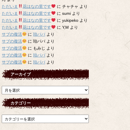
ただいま
花はなの里です
に
チャチャ
より
ただいま
花はなの里です
に
sumi
より
ただいま
花はなの里です
に
yukipeko
より
ただいま
花はなの里です
に
Y,M
より
サブの復活
に
珀パパ
より
サブの復活
に
珀パパ
より
サブの復活
に
もみじ
より
サブの復活
に
珀パパ
より
サブの復活
に
珀パパ
より
アーカイブ
ア
ー
カ
カテゴリー
イ
ブ
カ
テ
ゴ