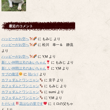
最近のコメント
ハッピーがお空へ
に
もみじ
より
ハッピーがお空へ
に
松川 幸一＆ 静流
より
ハッピーがお空へ
に
Y,M
より
新しい仲間は犬のあいちゃん
に
もみじ
より
新しい仲間は犬のあいちゃん
に
Y,M
より
サブの復活
に
珀パパ
より
カフェダムとワンニャン
に
京子
より
カフェダムとワンニャン
に
もみじ
より
カフェダムとワンニャン
に
sumi
より
カフェダムとワンニャン
に
Y,M
より
ただいま
花はなの里です
に
ミロの父ちゃ
ん
より