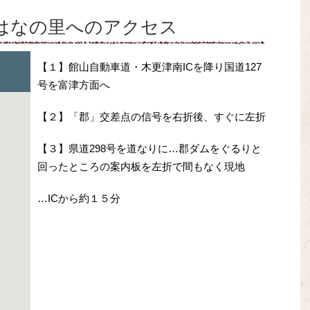
はなの里へのアクセス
【１】館山自動車道・木更津南ICを降り国道127
号を富津方面へ
【２】「郡」交差点の信号を右折後、すぐに左折
【３】県道298号を道なりに…郡ダムをぐるりと
回ったところの案内板を左折で間もなく現地
…ICから約１５分