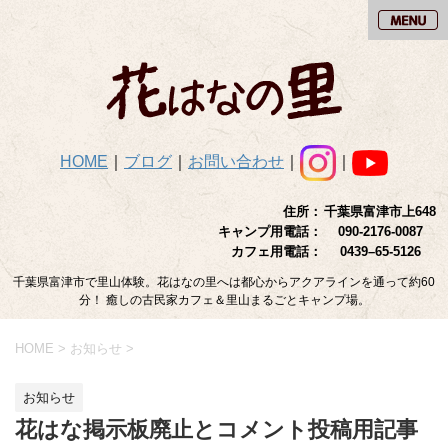
HOME
｜
ブログ
｜
お問い合わせ
｜
｜
住所：
千葉県富津市上648
キャンプ用電話：
090-2176-0087
カフェ用電話：
0439–65-5126
千葉県富津市で里山体験。花はなの里へは都心からアクアラインを通って約60
分！ 癒しの古民家カフェ＆里山まるごとキャンプ場。
HOME
>
お知らせ
>
お知らせ
花はな掲示板廃止とコメント投稿用記事