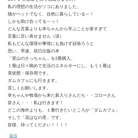
私の理想の生活がソコにありました。
猫がペットでなく、自然に暮らしている～！
しかも助け合ってる～っ！
どんな言葉よりも幸ちゃんから学ぶことが多すぎて
言葉に言い表せません（涙）
私もどんな環境や事情にも負けず頑張ろうと
思い、早速、辰巳出版の本
「里山のさっちゃん」を2冊購入。
１冊は日々眺めて生活のエネルギーにし、もう１冊は
美状態・保存用です。
ダムカフェにも行きます。
宜しくお願いします。
幸ちゃんや牧場から来た新入りさんたち・・ゴローさん
皆さん・・・私は行きます！
どこの海外よりも、１番行きたいところが「ダムカフェ」
そして「花はなの里」です。
皆様、待ってください！！！！
返信