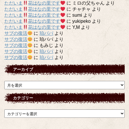
ただいま
花はなの里です
に
ミロの父ちゃん
より
ただいま
花はなの里です
に
チャチャ
より
ただいま
花はなの里です
に
sumi
より
ただいま
花はなの里です
に
yukipeko
より
ただいま
花はなの里です
に
Y,M
より
サブの復活
に
珀パパ
より
サブの復活
に
珀パパ
より
サブの復活
に
もみじ
より
サブの復活
に
珀パパ
より
サブの復活
に
珀パパ
より
アーカイブ
ア
ー
カ
カテゴリー
イ
ブ
カ
テ
ゴ