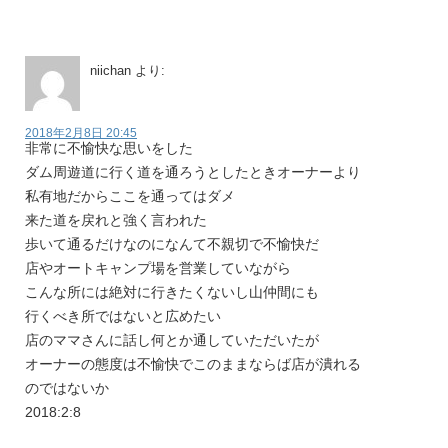
niichan
より:
2018年2月8日 20:45
非常に不愉快な思いをした
ダム周遊道に行く道を通ろうとしたときオーナーより
私有地だからここを通ってはダメ
来た道を戻れと強く言われた
歩いて通るだけなのになんて不親切で不愉快だ
店やオートキャンプ場を営業していながら
こんな所には絶対に行きたくないし山仲間にも
行くべき所ではないと広めたい
店のママさんに話し何とか通していただいたが
オーナーの態度は不愉快でこのままならば店が潰れる
のではないか
2018:2:8