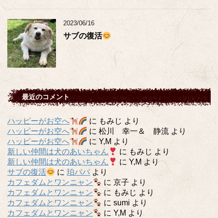
2023/06/16
サブの復活
最近のコメント
ハッピーがお空へ
に
もみじ
より
ハッピーがお空へ
に
松川 幸一＆ 静流
より
ハッピーがお空へ
に
Y,M
より
新しい仲間は犬のあいちゃん
に
もみじ
より
新しい仲間は犬のあいちゃん
に
Y,M
より
サブの復活
に
珀パパ
より
カフェダムとワンニャン
に
京子
より
カフェダムとワンニャン
に
もみじ
より
カフェダムとワンニャン
に
sumi
より
カフェダムとワンニャン
に
Y,M
より