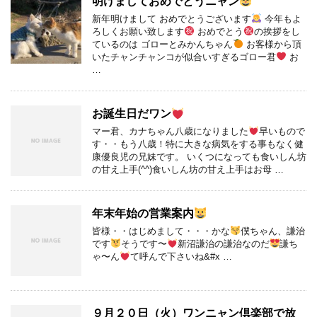
明けましておめでとうニャン
新年明けまして おめでとうございます
今年もよ
ろしくお願い致します
おめでとう
の挨拶をし
ているのは ゴローとみかんちゃん
お客様から頂
いたチャンチャンコが似合いすぎるゴロー君
お
…
お誕生日だワン
マー君、カナちゃん八歳になりました
早いもので
す・・もう八歳！特に大きな病気をする事もなく健
康優良児の兄妹です。 いくつになっても食いしん坊
の甘え上手(^^)食いしん坊の甘え上手はお母 …
年末年始の営業案内
皆様・・はじめまして・・・かな
僕ちゃん、謙治
です
そうです〜
新沼謙治の謙治なのだ
謙ち
ゃ〜ん
て呼んで下さいね&#x …
９月２０日（火）ワンニャン倶楽部で放