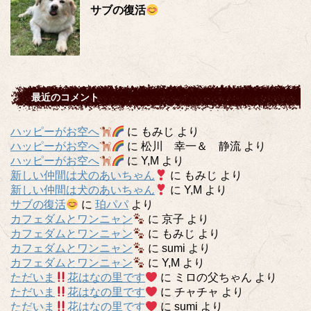
サブの復活
最近のコメント
ハッピーがお空へ
に
もみじ
より
ハッピーがお空へ
に
松川 幸一＆ 静流
より
ハッピーがお空へ
に
Y,M
より
新しい仲間は犬のあいちゃん
に
もみじ
より
新しい仲間は犬のあいちゃん
に
Y,M
より
サブの復活
に
珀パパ
より
カフェダムとワンニャン
に
京子
より
カフェダムとワンニャン
に
もみじ
より
カフェダムとワンニャン
に
sumi
より
カフェダムとワンニャン
に
Y,M
より
ただいま
花はなの里です
に
ミロの父ちゃん
より
ただいま
花はなの里です
に
チャチャ
より
ただいま
花はなの里です
に
sumi
より