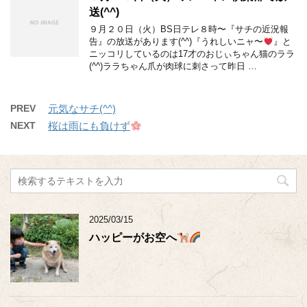
送(^^)
９月２０日（火）BS日テレ８時〜『サチの近況報
告』の放送があります(^^)『うれしいニャ〜
』と
ニッコリしているのは17才のおじぃちゃん猫のララ
(^^)ララちゃん爪が肉球に刺さって昨日 …
PREV
元気なサチ(^^)
NEXT
桜は雨にも負けず
2025/03/15
ハッピーがお空へ