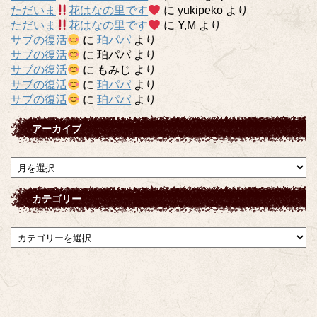
ただいま
花はなの里です
に
yukipeko
より
ただいま
花はなの里です
に
Y,M
より
サブの復活
に
珀パパ
より
サブの復活
に
珀パパ
より
サブの復活
に
もみじ
より
サブの復活
に
珀パパ
より
サブの復活
に
珀パパ
より
アーカイブ
ア
ー
カ
カテゴリー
イ
ブ
カ
テ
ゴ
リ
ー