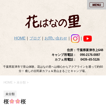
HOME
｜
ブログ
｜
お問い合わせ
｜
｜
住所：
千葉県富津市上648
キャンプ用電話：
090-2176-0087
カフェ用電話：
0439–65-5126
千葉県富津市で里山体験。花はなの里へは都心からアクアラインを通って約60
分！ 癒しの古民家カフェ＆里山まるごとキャンプ場。
HOME
>
未分類
>
未分類
桜
桜