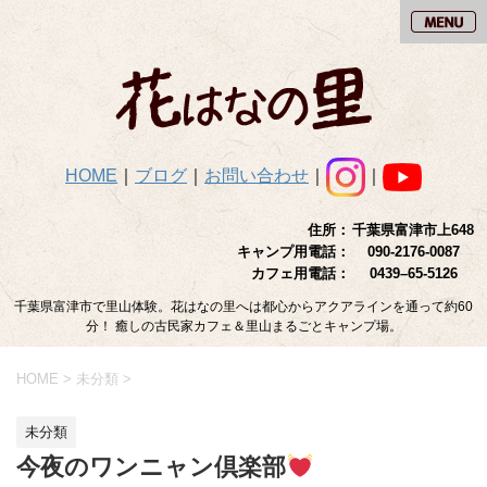
HOME
｜
ブログ
｜
お問い合わせ
｜
｜
住所：
千葉県富津市上648
キャンプ用電話：
090-2176-0087
カフェ用電話：
0439–65-5126
千葉県富津市で里山体験。花はなの里へは都心からアクアラインを通って約60
分！ 癒しの古民家カフェ＆里山まるごとキャンプ場。
HOME
>
未分類
>
未分類
今夜のワンニャン倶楽部