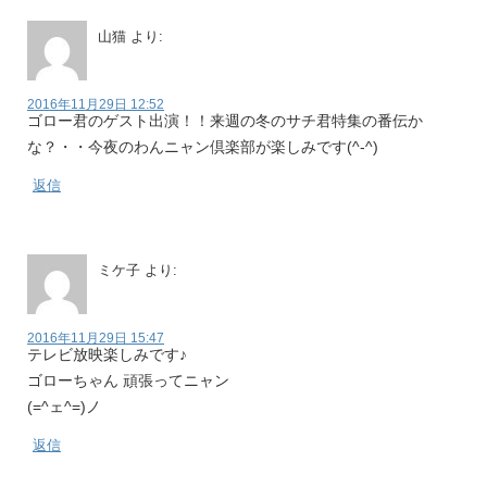
山猫
より:
2016年11月29日 12:52
ゴロー君のゲスト出演！！来週の冬のサチ君特集の番伝か
な？・・今夜のわんニャン倶楽部が楽しみです(^-^)
返信
ミケ子
より:
2016年11月29日 15:47
テレビ放映楽しみです♪
ゴローちゃん 頑張ってニャン
(=^ェ^=)ノ
返信