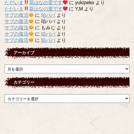
ただいま
花はなの里です
に
yukipeko
より
ただいま
花はなの里です
に
Y,M
より
サブの復活
に
珀パパ
より
サブの復活
に
珀パパ
より
サブの復活
に
もみじ
より
サブの復活
に
珀パパ
より
サブの復活
に
珀パパ
より
アーカイブ
ア
ー
カ
カテゴリー
イ
ブ
カ
テ
ゴ
リ
ー