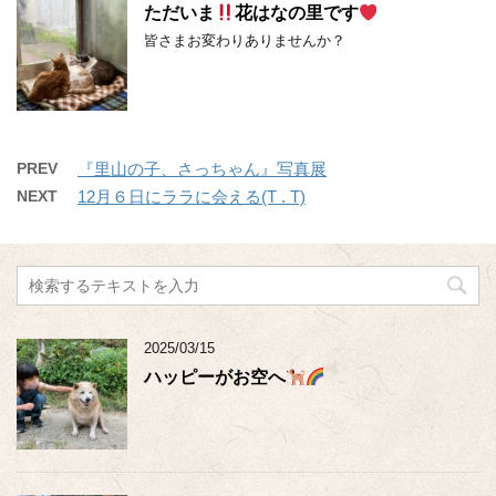
ただいま
花はなの里です
皆さまお変わりありませんか？
PREV
『里山の子、さっちゃん』写真展
NEXT
12月６日にララに会える(T . T)
2025/03/15
ハッピーがお空へ