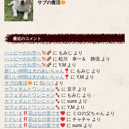
サブの復活
最近のコメント
ハッピーがお空へ
に
もみじ
より
ハッピーがお空へ
に
松川 幸一＆ 静流
より
ハッピーがお空へ
に
Y,M
より
新しい仲間は犬のあいちゃん
に
もみじ
より
新しい仲間は犬のあいちゃん
に
Y,M
より
サブの復活
に
珀パパ
より
カフェダムとワンニャン
に
京子
より
カフェダムとワンニャン
に
もみじ
より
カフェダムとワンニャン
に
sumi
より
カフェダムとワンニャン
に
Y,M
より
ただいま
花はなの里です
に
ミロの父ちゃん
より
ただいま
花はなの里です
に
チャチャ
より
ただいま
花はなの里です
に
sumi
より