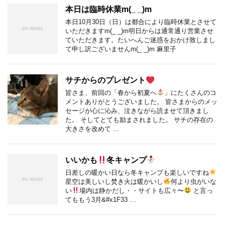
本日は臨時休業m(_ _)m
本日10月30日（日）は都合により臨時休業とさせて
いただきますm(_ _)m明日からは通常通り営業させ
ていただきます。たいへんご迷惑をおかけ致しまし
て申し訳ございませんm(_ _)m 麻里子
サチからのプレゼント
皆さま、前回の「春から初夏へ
」にたくさんのコ
メントありがとうございました。 皆さまからのメッ
セージが心に沁み、泣きながら読ませて頂きまし
た。 そしてとても励まされました。 サチの存在の
大きさを改めて …
いいかも
冬キャンプ
日差しの暖かい日なら冬キャンプも楽しいですね
星空は美しいし焚き火は暖かいし
何より虫がいな
い
場内は静かだし・・サイトも広々〜
と言っ
てももう3月&#x1F33 …