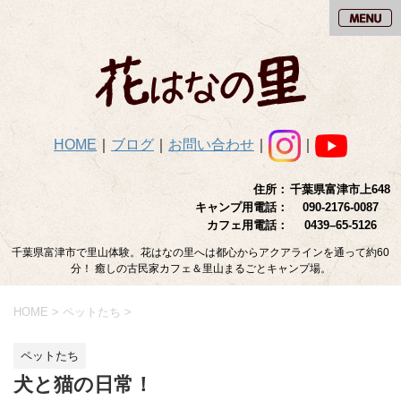
HOME
｜
ブログ
｜
お問い合わせ
｜
｜
住所：
千葉県富津市上648
キャンプ用電話：
090-2176-0087
カフェ用電話：
0439–65-5126
千葉県富津市で里山体験。花はなの里へは都心からアクアラインを通って約60
分！ 癒しの古民家カフェ＆里山まるごとキャンプ場。
HOME
>
ペットたち
>
ペットたち
犬と猫の日常！