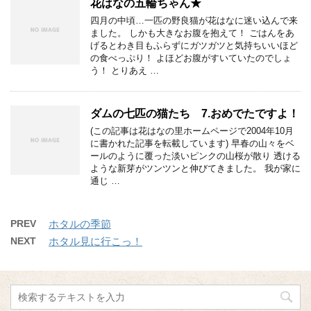
花はなの五輪ちゃん★
四月の中頃…一匹の野良猫が花はなに迷い込んで来
ました。 しかも大きなお腹を抱えて！ ごはんをあ
げるとわき目もふらずにガツガツと気持ちいいほど
の食べっぷり！ よほどお腹がすいていたのでしょ
う！ とりあえ …
ダムの七匹の猫たち 7.おめでたですよ！
(この記事は花はなの里ホームページで2004年10月
に書かれた記事を転載しています) 早春の山々をベ
ールのように覆った淡いピンクの山桜が散り 透ける
ような新芽がツンツンと伸びてきました。 我が家に
通じ …
PREV
ホタルの季節
NEXT
ホタル見に行こっ！