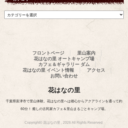
イ
ブ
カ
テ
ゴ
リ
ー
フロントページ
里山案内
花はなの里 オートキャンプ場
カフェ＆ギャラリー ダム
花はなの里 イベント情報
アクセス
お問い合わせ
花はなの里
千葉県富津市で里山体験。花はなの里へは都心からアクアラインを通って約
60分！ 癒しの古民家カフェ＆里山まるごとキャンプ場。
Copyright© 花はなの里 , 2026 All Rights Reserved.