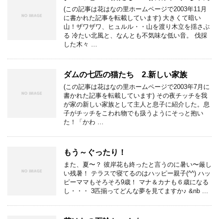
(この記事は花はなの里ホームページで2003年11月
に書かれた記事を転載しています) 大きくて暗い
山！ザワザワ、ヒュルル・・山を渡り木立を揺さぶ
る 冷たい北風と、なんとも不気味な低い音。 伐採
した木々 …
ダムの七匹の猫たち 2.新しい家族
(この記事は花はなの里ホームページで2003年7月に
書かれた記事を転載しています) その夜チッチを我
が家の新しい家族として主人と息子に紹介した。息
子がチッチをこわれ物でも扱うようにそっと抱い
た！「かわ …
もう～ぐったり！
また、夏〜？ 彼岸花も終ったと言うのに暑い〜厳し
い残暑！ テラスで寝てるのはハッピー親子(^^) ハッ
ピーママもそろそろ9歳！ マナ＆カナも６歳になる
し・・・ 3匹揃ってどんな夢を見てますか♪ &nb …