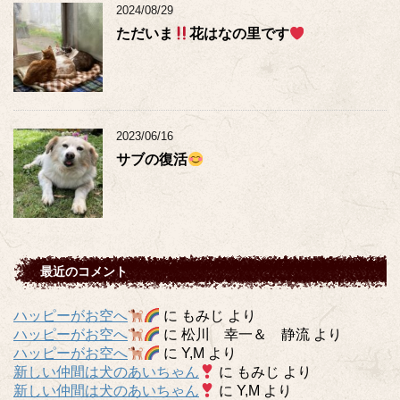
2024/08/29
ただいま
花はなの里です
2023/06/16
サブの復活
最近のコメント
ハッピーがお空へ
に
もみじ
より
ハッピーがお空へ
に
松川 幸一＆ 静流
より
ハッピーがお空へ
に
Y,M
より
新しい仲間は犬のあいちゃん
に
もみじ
より
新しい仲間は犬のあいちゃん
に
Y,M
より