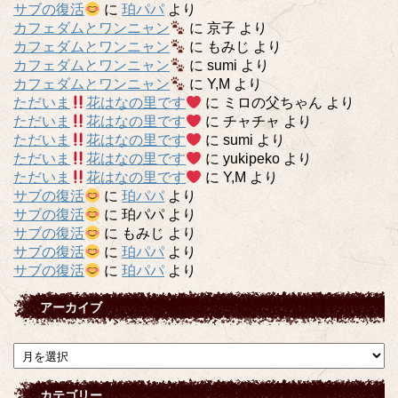
サブの復活
に
珀パパ
より
カフェダムとワンニャン
に
京子
より
カフェダムとワンニャン
に
もみじ
より
カフェダムとワンニャン
に
sumi
より
カフェダムとワンニャン
に
Y,M
より
ただいま
花はなの里です
に
ミロの父ちゃん
より
ただいま
花はなの里です
に
チャチャ
より
ただいま
花はなの里です
に
sumi
より
ただいま
花はなの里です
に
yukipeko
より
ただいま
花はなの里です
に
Y,M
より
サブの復活
に
珀パパ
より
サブの復活
に
珀パパ
より
サブの復活
に
もみじ
より
サブの復活
に
珀パパ
より
サブの復活
に
珀パパ
より
アーカイブ
ア
ー
カ
カテゴリー