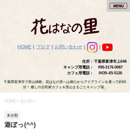
HOME
｜
ブログ
｜
お問い合わせ
｜
｜
住所：
千葉県富津市上648
キャンプ用電話：
090-2176-0087
カフェ用電話：
0439–65-5126
千葉県富津市で里山体験。花はなの里へは都心からアクアラインを通って約60
分！ 癒しの古民家カフェ＆里山まるごとキャンプ場。
HOME
>
未分類
>
未分類
遊ぼっ(^^)