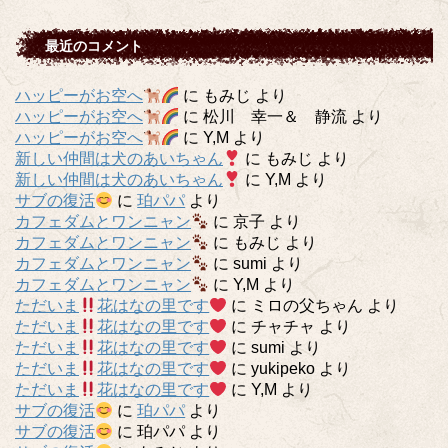
最近のコメント
ハッピーがお空へ
に
もみじ
より
ハッピーがお空へ
に
松川 幸一＆ 静流
より
ハッピーがお空へ
に
Y,M
より
新しい仲間は犬のあいちゃん
に
もみじ
より
新しい仲間は犬のあいちゃん
に
Y,M
より
サブの復活
に
珀パパ
より
カフェダムとワンニャン
に
京子
より
カフェダムとワンニャン
に
もみじ
より
カフェダムとワンニャン
に
sumi
より
カフェダムとワンニャン
に
Y,M
より
ただいま
花はなの里です
に
ミロの父ちゃん
より
ただいま
花はなの里です
に
チャチャ
より
ただいま
花はなの里です
に
sumi
より
ただいま
花はなの里です
に
yukipeko
より
ただいま
花はなの里です
に
Y,M
より
サブの復活
に
珀パパ
より
サブの復活
に
珀パパ
より