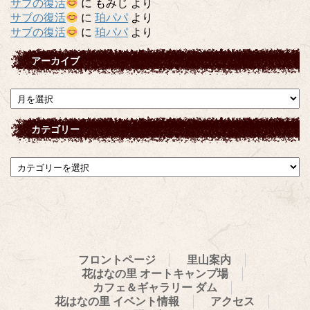
サブの復活
に
もみじ
より
サブの復活
に
珀パパ
より
サブの復活
に
珀パパ
より
アーカイブ
ア
ー
カ
カテゴリー
イ
ブ
カ
テ
ゴ
リ
ー
フロントページ
里山案内
花はなの里 オートキャンプ場
カフェ＆ギャラリー ダム
花はなの里 イベント情報
アクセス