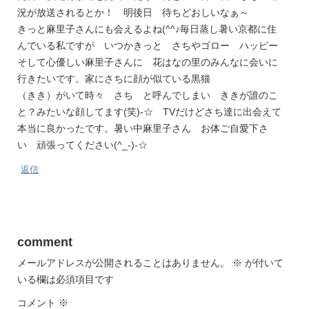
況が放送されるとか！ 明後日 待ちどおしいなぁ～
きっと麻里子さんにも会えるよね(^^♪毎日蒸し暑い京都に住
んでいる私ですが いつかきっと さちやゴロー ハッピー
そして心優しい麻里子さんに 花はなの里のみんなに会いに
行きたいです。家にさちに顔が似ている黒猫
（きき）がいて時々 さち と呼んでしまい ききが誰のこ
と？みたいな顔してます(笑)-☆ TVだけどさち達に出会えて
本当に良かったです。暑い中麻里子さん お体ご自愛下さ
い 頑張ってください(^_-)-☆
返信
comment
メールアドレスが公開されることはありません。
※
が付いて
いる欄は必須項目です
コメント
※