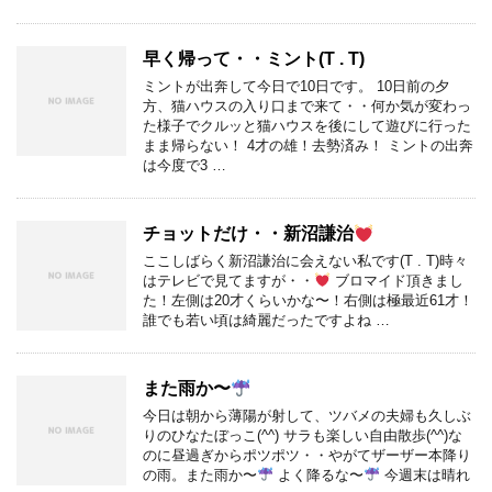
早く帰って・・ミント(T . T)
ミントが出奔して今日で10日です。 10日前の夕
方、猫ハウスの入り口まで来て・・何か気が変わっ
た様子でクルッと猫ハウスを後にして遊びに行った
まま帰らない！ 4才の雄！去勢済み！ ミントの出奔
は今度で3 …
チョットだけ・・新沼謙治
ここしばらく新沼謙治に会えない私です(T . T)時々
はテレビで見てますが・・
ブロマイド頂きまし
た！左側は20才くらいかな〜！右側は極最近61才！
誰でも若い頃は綺麗だったですよね …
また雨か〜
今日は朝から薄陽が射して、ツバメの夫婦も久しぶ
りのひなたぼっこ(^^) サラも楽しい自由散歩(^^)な
のに昼過ぎからポツポツ・・やがてザーザー本降り
の雨。また雨か〜
よく降るな〜
今週末は晴れ