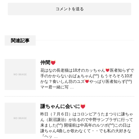
関連記事
仲間
花はなの長老猫は18才のカッちゃん
医者知らずで
手のかからないおばぁちゃん(^^) もうそろそろ10才
かな？食いしん坊のユズ
やっぱり医者知らず(^^)
マー君一緒に写 …
謙ちゃんに会いに
昨日（７月６日）はコロンビアうたまつりに謙ちゃ
ん（新沼謙治）が出るので中野サンプラザに行って
来ました(^^) 開場前は中高年のルツボ(^^)この日は
謙ちゃん4曲しか歌わなくて・・でも私の大好きな
『ヘッ …