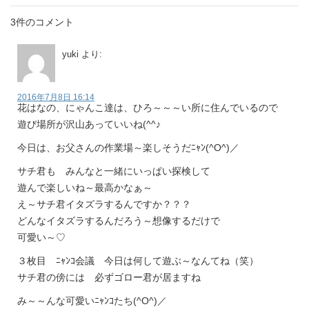
3件のコメント
yuki
より:
2016年7月8日 16:14
花はなの、にゃんこ達は、ひろ～～～い所に住んでいるので
遊び場所が沢山あっていいね(^^♪
今日は、お父さんの作業場～楽しそうだﾆｬﾝ(^O^)／
サチ君も みんなと一緒にいっぱい探検して
遊んで楽しいね～最高かなぁ～
え～サチ君イタズラするんですか？？？
どんなイタズラするんだろう～想像するだけで
可愛い～♡
３枚目 ﾆｬﾝｺ会議 今日は何して遊ぶ～なんてね（笑）
サチ君の傍には 必ずゴロー君が居ますね
み～～んな可愛いﾆｬﾝｺたち(^O^)／