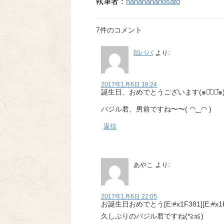
執筆者：
hanahananosato
7件のコメント
珀パパ
より:
2017年1月6日 18:24
誕生日、おめでとうございます(๑･̑◡･̑๑
バジル君、男前ですね〜〜( ◠‿◠ )
返信
あやこ
より:
2017年1月6日 22:05
お誕生日おめでとう[E:#x1F381][E:#x1F3
久しぶりのバジル君ですね(*≧з≦)