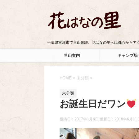
千葉県富津市で里山体験。花はなの里へは都心からアク
里山案内
キャンプ場
HOME
>
未分類
>
未分類
お誕生日だワン
投稿日：2017年1月6日 更新日：
2019年6月11