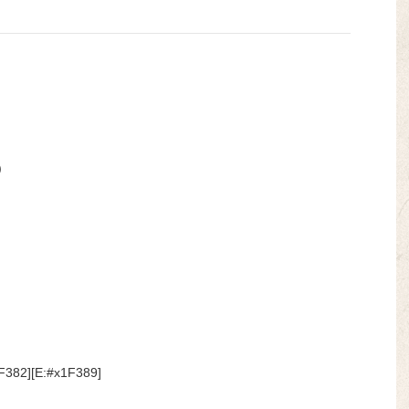
)
82][E:#x1F389]