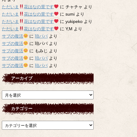
ただいま
花はなの里です
に
チャチャ
より
ただいま
花はなの里です
に
sumi
より
ただいま
花はなの里です
に
yukipeko
より
ただいま
花はなの里です
に
Y,M
より
サブの復活
に
珀パパ
より
サブの復活
に
珀パパ
より
サブの復活
に
もみじ
より
サブの復活
に
珀パパ
より
サブの復活
に
珀パパ
より
アーカイブ
ア
ー
カ
カテゴリー
イ
ブ
カ
テ
ゴ