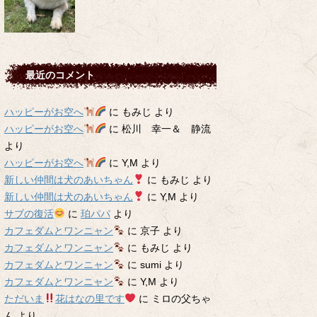
最近のコメント
ハッピーがお空へ
に
もみじ
より
ハッピーがお空へ
に
松川 幸一＆ 静流
より
ハッピーがお空へ
に
Y,M
より
新しい仲間は犬のあいちゃん
に
もみじ
より
新しい仲間は犬のあいちゃん
に
Y,M
より
サブの復活
に
珀パパ
より
カフェダムとワンニャン
に
京子
より
カフェダムとワンニャン
に
もみじ
より
カフェダムとワンニャン
に
sumi
より
カフェダムとワンニャン
に
Y,M
より
ただいま
花はなの里です
に
ミロの父ちゃ
ん
より