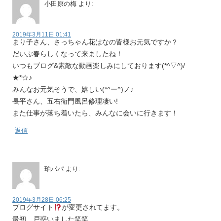
小田原の梅
より:
2019年3月11日 01:41
まり子さん、さっちゃん花はなの皆様お元気ですか？
だいぶ春らしくなって来ましたね！
いつもブログ&素敵な動画楽しみにしております(*^▽^)/
★*☆♪
みんなお元気そうで、嬉しい(*^ー^)ノ♪
長平さん、五右衛門風呂修理凄い!
また仕事が落ち着いたら、みんなに会いに行きます！
返信
珀パパ
より:
2019年3月28日 06:25
ブログサイト
が変更されてます。
最初、戸惑いました笑笑