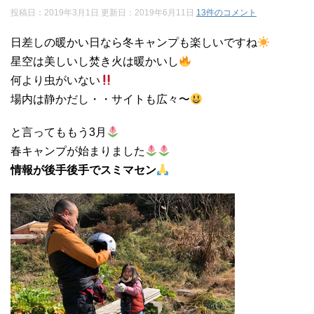
投稿日：2019年3月1日 更新日：
2019年6月11日
13件のコメント
日差しの暖かい日なら冬キャンプも楽しいですね
星空は美しいし焚き火は暖かいし
何より虫がいない
場内は静かだし・・サイトも広々〜
と言ってももう3月
春キャンプが始まりました
情報が後手後手でスミマセン