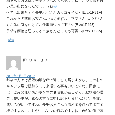
娘さんとお父様でキャンプなんて素敵ですね…きっと雪も良
い思い出になったでしょうね
何でも出来ちゃう長平パパさんカッコイイな～[E:#x1F31F]
これからの季節お客さんが増えますね…ママさんもパパさん
もお体に気を付けてお仕事頑張って下さい[E:#x1F493]
手袋を獲物と思ってる？猫さんとっても可愛い[E:#x1F63A]
返信
田中チョロ
より:
2019年3月4日 20:02
都会の方々は普段物騒な所で過ごして居ますから、この村の
キャンプ場で緩和をして来場する事もいいですね。田舎に
は、ごみの無い所がホンマの価値観が在るから、動物達の過
ごし易い事が、都会の方々に申し訳ありませんけど、事故が
無いのがいいですね。長平お父さんも風呂場を作って御苦労
様ですよね。これが、ホンマの営みですよね。自然の所で暮