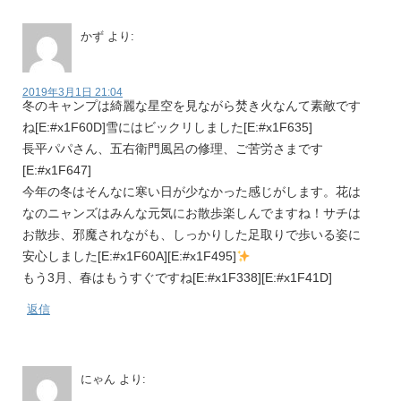
かず
より:
2019年3月1日 21:04
冬のキャンプは綺麗な星空を見ながら焚き火なんて素敵です
ね[E:#x1F60D]雪にはビックリしました[E:#x1F635]
長平パパさん、五右衛門風呂の修理、ご苦労さまです
[E:#x1F647]
今年の冬はそんなに寒い日が少なかった感じがします。花は
なのニャンズはみんな元気にお散歩楽しんでますね！サチは
お散歩、邪魔されながも、しっかりした足取りで歩いる姿に
安心しました[E:#x1F60A][E:#x1F495]
もう3月、春はもうすぐですね[E:#x1F338][E:#x1F41D]
返信
にゃん
より: