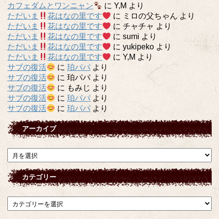
カフェダムとワンニャン
に
Y,M
より
ただいま
花はなの里です
に
ミロの父ちゃん
より
ただいま
花はなの里です
に
チャチャ
より
ただいま
花はなの里です
に
sumi
より
ただいま
花はなの里です
に
yukipeko
より
ただいま
花はなの里です
に
Y,M
より
サブの復活
に
珀パパ
より
サブの復活
に
珀パパ
より
サブの復活
に
もみじ
より
サブの復活
に
珀パパ
より
サブの復活
に
珀パパ
より
アーカイブ
ア
ー
カ
カテゴリー
イ
ブ
カ
テ