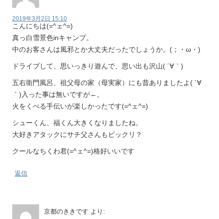
2019年3月2日 15:10
こんにちは(=^ェ^=)
真っ白雪景色inキャンプ。
中のお客さんは風邪とか大丈夫だったでしょうか。(；・ω・)
ドライブして、思いっきり遊んで、思い出も沢山( ´∀｀)
五右衛門風呂、祖父母の家（母実家）にも昔ありましたよ( ´∀
｀)入った事は無いですが←。
火をくべる手伝いが楽しかったです(=^ェ^=)
シューくん、福くん大きくなりましたね。
大好きアタックにサチ父さんもビックリ？
クールなちくわ君(=^ェ^=)格好いいです
返信
京都のききです
より: