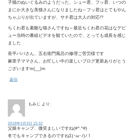
子猫のぬいぐるみのようだった、シュー君、フッ君、いつの
まにか大きな美猫さんになりましたね～フッ君はとてもやん
ちゃぶりが出ていますが、サチ君は大人の対応!?
ちくわ君も素敵な猫さんですね～最近ちくわ君の花はなデビ
ュー当時の番組ビデオを観ていたので、とっても成長を感じ
ました
長平パパさん、五右衛門風呂の修理ご苦労様です
麻里子ママさん、お忙しい中の楽しいブログ更新ありがとう
ございますm(__)m
返信
もみじ
より:
2019年3月3日 15:32
父娘キャンプ、微笑ましいですね(#^.^#)
冬でもキャンプできるのですねΣ(･ω･ﾉ)ﾉ！