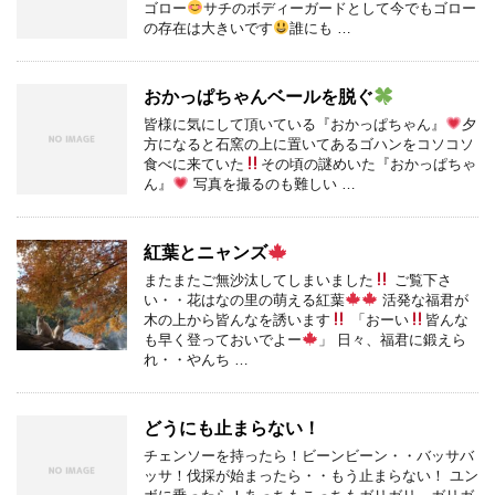
ゴロー
サチのボディーガードとして今でもゴロー
の存在は大きいです
誰にも …
おかっぱちゃんベールを脱ぐ
皆様に気にして頂いている『おかっぱちゃん』
夕
方になると石窯の上に置いてあるゴハンをコソコソ
食べに来ていた
その頃の謎めいた『おかっぱちゃ
ん』
写真を撮るのも難しい …
紅葉とニャンズ
またまたご無沙汰してしまいました
ご覧下さ
い・・花はなの里の萌える紅葉
活発な福君が
木の上から皆んなを誘います
「おーい
皆んな
も早く登っておいでよー
」 日々、福君に鍛えら
れ・・やんち …
どうにも止まらない！
チェンソーを持ったら！ビーンビーン・・バッサバ
ッサ！伐採が始まったら・・もう止まらない！ ユン