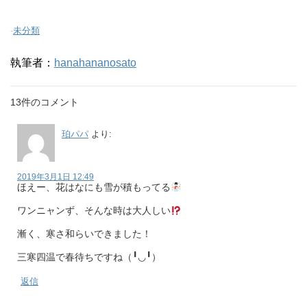
-
未分類
執筆者：
hanahananosato
13件のコメント
珀パパ
より:
2019年3月1日 12:49
ほえー、花はなにも雪が積もってる
ワンニャンず、そんな時は大人しい
漸く、寒さ和らいできました！
三寒四温で春待ちですね（╹◡╹）
返信