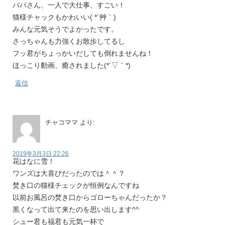
パパさん、一人で大仕事、すごい！
猫様チャックもかわいい( *´艸｀)
みんな元気そうでよかったです。
さっちゃんも力強くお散歩してるし
フッ君がちょっかいだしても倒れませんね！
ほっこり動画、癒されました(*´▽｀*)
返信
チャコママ
より:
2019年3月3日 22:26
花はなに雪！
ワンズは大喜びだったのでは＾＾？
焚き口の猫様チェックが恒例なんですね
以前お風呂の焚き口からゴローちゃんだったか？
黒くなって出て来たのを思い出します^^
シュー君も福君も元気一杯で