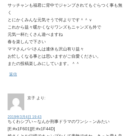
サッチャンも福君に背中でジャンプされてもぐらつく事も無
く
とにかくみんな元気そうで何よりです＾＾ｖ
これから益々暖かくなりワンズもニャンズも外で
元気一杯たくさん遊べますね
春を楽しんで下さい
ママさんパパさんは連休も沢山有り益々
お忙しくなる事とは思いますがご自愛ください。
またの投稿楽しみにしています。＾＾
返信
京子
より:
2019年3月4日 19:43
ちくわシブい～なんか刑事ドラマのワンシ－ンみたい
[E:#x1F601][E:#x1F44D]