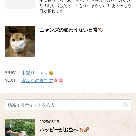
ボに乗ったら！あっちもこっちもガリガリ、ガリガ
リ！削り出したら・・もう止まらない！ あの〜もう
日が暮れてま …
ニャンズの変わりない日常
PREV
木登りニャン
NEXT
皆んなの春です
2025/03/15
ハッピーがお空へ