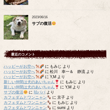
2023/06/16
サブの復活
最近のコメント
ハッピーがお空へ
に
もみじ
より
ハッピーがお空へ
に
松川 幸一＆ 静流
より
ハッピーがお空へ
に
Y,M
より
新しい仲間は犬のあいちゃん
に
もみじ
より
新しい仲間は犬のあいちゃん
に
Y,M
より
サブの復活
に
珀パパ
より
カフェダムとワンニャン
に
京子
より
カフェダムとワンニャン
に
もみじ
より
カフェダムとワンニャン
に
sumi
より