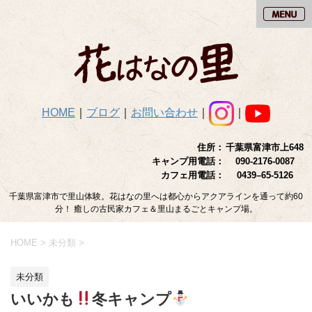
HOME
｜
ブログ
｜
お問い合わせ
｜
｜
住所：
千葉県富津市上648
キャンプ用電話：
090-2176-0087
カフェ用電話：
0439–65-5126
千葉県富津市で里山体験。花はなの里へは都心からアクアラインを通って約60
分！ 癒しの古民家カフェ＆里山まるごとキャンプ場。
HOME
>
未分類
>
未分類
いいかも
冬キャンプ