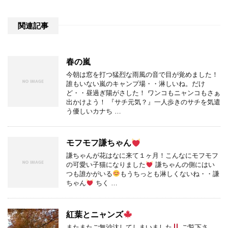
関連記事
春の嵐
今朝は窓を打つ猛烈な雨風の音で目が覚めました！
誰もいない嵐のキャンプ場・・淋しいね。だけ
ど・・昼過ぎ陽がさした！ ワンコもニャンコもさぁ
出かけよう！ 『サチ元気？』一人歩きのサチを気遣
う優しいカナち …
モフモフ謙ちゃん
謙ちゃんが花はなに来て１ヶ月！こんなにモフモフ
の可愛い子猫になりました
謙ちゃんの側にはい
つも誰かがいる
もうちっとも淋しくないね・・謙
ちゃん
ちく …
紅葉とニャンズ
またまたご無沙汰してしまいました
ご覧下さ