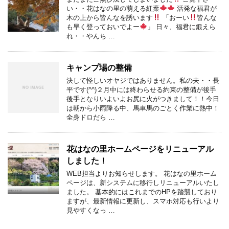
い・・花はなの里の萌える紅葉
活発な福君が
木の上から皆んなを誘います
「おーい
皆んな
も早く登っておいでよー
」 日々、福君に鍛えら
れ・・やんち …
キャンプ場の整備
決して怪しいオヤジではありません。私の夫・・長
平です(^^)２月中には終わらせる約束の整備が後手
後手となりいよいよお尻に火がつきまして！！今日
は朝から小雨降る中、馬車馬のごとく作業に熱中！
全身ドロだら …
花はなの里ホームページをリニューアル
しました！
WEB担当よりお知らせします。 花はなの里ホーム
ページは、新システムに移行しリニューアルいたし
ました。 基本的にはこれまでのHPを踏襲しており
ますが、最新情報に更新し、スマホ対応も行いより
見やすくなっ …