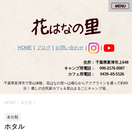
HOME
｜
ブログ
｜
お問い合わせ
｜
｜
住所：
千葉県富津市上648
キャンプ用電話：
090-2176-0087
カフェ用電話：
0439–65-5126
千葉県富津市で里山体験。花はなの里へは都心からアクアラインを通って約60
分！ 癒しの古民家カフェ＆里山まるごとキャンプ場。
HOME
>
未分類
>
未分類
ホタル