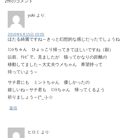
2件のコメント
yuki
より:
2016年6月15日 20:05
ほたる綺麗ですね～きっと幻想的な感じだったでしょうね
ﾐﾝﾄちゃん ひょっこり帰ってきてほしいですね（願）
以前、ﾃﾚﾋﾞで、見ましたが 猫ってかなりの距離の
移動してました～大丈夫ウメちゃん 希望持って
待っていよう～
サチ君にも ミントちゃん 優しかったの
嬉しいね～サチ君も ﾐﾝﾄちゃん 帰ってくるよう
祈りましょう～(^_-)-☆
返信
ヒロミ
より: