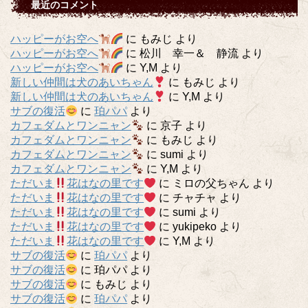
最近のコメント
ハッピーがお空へ
に
もみじ
より
ハッピーがお空へ
に
松川 幸一＆ 静流
より
ハッピーがお空へ
に
Y,M
より
新しい仲間は犬のあいちゃん
に
もみじ
より
新しい仲間は犬のあいちゃん
に
Y,M
より
サブの復活
に
珀パパ
より
カフェダムとワンニャン
に
京子
より
カフェダムとワンニャン
に
もみじ
より
カフェダムとワンニャン
に
sumi
より
カフェダムとワンニャン
に
Y,M
より
ただいま
花はなの里です
に
ミロの父ちゃん
より
ただいま
花はなの里です
に
チャチャ
より
ただいま
花はなの里です
に
sumi
より
ただいま
花はなの里です
に
yukipeko
より
ただいま
花はなの里です
に
Y,M
より
サブの復活
に
珀パパ
より
サブの復活
に
珀パパ
より
サブの復活
に
もみじ
より
サブの復活
に
珀パパ
より