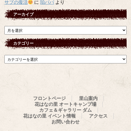
サブの復活
に
珀パパ
より
アーカイブ
ア
ー
カ
カテゴリー
イ
ブ
カ
テ
ゴ
リ
ー
フロントページ
里山案内
花はなの里 オートキャンプ場
カフェ＆ギャラリー ダム
花はなの里 イベント情報
アクセス
お問い合わせ