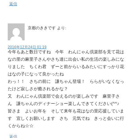
返信
京都のききです
より:
2016年12月24日 01:19
今年もあと数日ですね 今年 わんにゃん倶楽部を見て花は
なの里の麻里子さんやさち達に出会い私の生活の楽しみにな
りました ちくわ君 ずーと前からいるみたいにすっかり花
はなの子になって良かったね
わっ！！ さちの前に 謙ちゃん登場！ ららがいなくなっ
たけど寂しさが癒されるかな？
又 わんにゃん倶楽部で会えるのが楽しみです 麻里子さ
ん 謙ちゃんのディナーショー楽しんできてください(^^♪
皆さま よいお年を そして来年も花はなの里応援していま
す 宜しくお願いします さち 元気でね きっと会いに行
くからね☆☆
返信