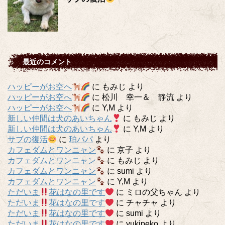
最近のコメント
ハッピーがお空へ
に
もみじ
より
ハッピーがお空へ
に
松川 幸一＆ 静流
より
ハッピーがお空へ
に
Y,M
より
新しい仲間は犬のあいちゃん
に
もみじ
より
新しい仲間は犬のあいちゃん
に
Y,M
より
サブの復活
に
珀パパ
より
カフェダムとワンニャン
に
京子
より
カフェダムとワンニャン
に
もみじ
より
カフェダムとワンニャン
に
sumi
より
カフェダムとワンニャン
に
Y,M
より
ただいま
花はなの里です
に
ミロの父ちゃん
より
ただいま
花はなの里です
に
チャチャ
より
ただいま
花はなの里です
に
sumi
より
ただいま
花はなの里です
に
yukipeko
より