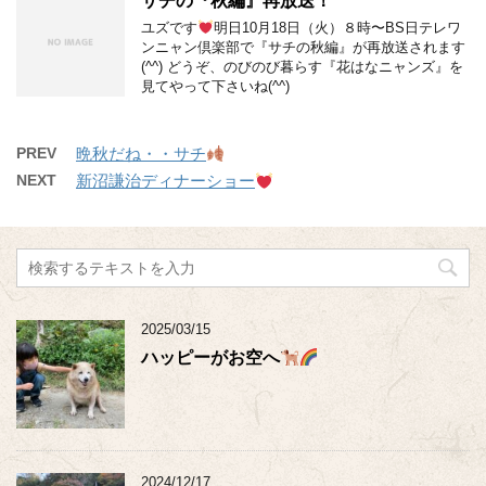
サチの『秋編』再放送！
ユズです
明日10月18日（火）８時〜BS日テレワ
ンニャン倶楽部で『サチの秋編』が再放送されます
(^^) どうぞ、のびのび暮らす『花はなニャンズ』を
見てやって下さいね(^^)
PREV
晩秋だね・・サチ
NEXT
新沼謙治ディナーショー
2025/03/15
ハッピーがお空へ
2024/12/17