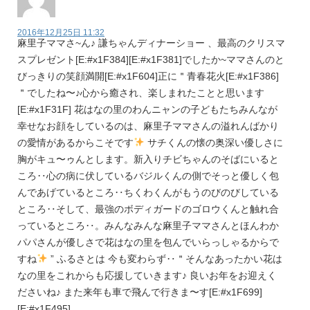
2016年12月25日 11:32
麻里子ママさ~ん♪ 謙ちゃんディナーショー 、最高のクリスマ
スプレゼント[E:#x1F384][E:#x1F381]でしたか~ママさんのと
びっきりの笑顔満開[E:#x1F604]正に＂青春花火[E:#x1F386]
＂でしたね〜♪心から癒され、楽しまれたことと思います
[E:#x1F31F] 花はなの里のわんニャンの子どもたちみんなが
幸せなお顔をしているのは、麻里子ママさんの溢れんばかり
の愛情があるからこそです
サチくんの懐の奥深い優しさに
胸がキュ〜ゥんとします。新入りチビちゃんのそばにいると
ころ‥心の病に伏しているバジルくんの側でそっと優しく包
んであげているところ‥ちくわくんがもうのびのびしている
ところ‥そして、最強のボディガードのゴロウくんと触れ合
っているところ‥。みんなみんな麻里子ママさんとほんわか
パパさんが優しさで花はなの里を包んでいらっしゃるからで
すね
” ふるさとは 今も変わらず‥＂そんなあったかい花は
なの里をこれからも応援していきます♪ 良いお年をお迎えく
ださいね♪ また来年も車で飛んで行きま〜す[E:#x1F699]
[E:#x1F495]