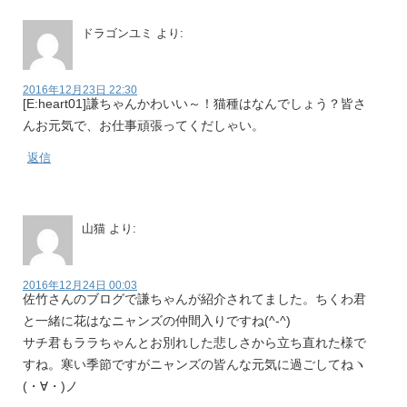
ドラゴンユミ
より:
2016年12月23日 22:30
[E:heart01]謙ちゃんかわいい～！猫種はなんでしょう？皆さ
んお元気で、お仕事頑張ってくだしゃい。
返信
山猫
より:
2016年12月24日 00:03
佐竹さんのブログで謙ちゃんが紹介されてました。ちくわ君
と一緒に花はなニャンズの仲間入りですね(^-^)
サチ君もララちゃんとお別れした悲しさから立ち直れた様で
すね。寒い季節ですがニャンズの皆んな元気に過ごしてねヽ
(・∀・)ノ