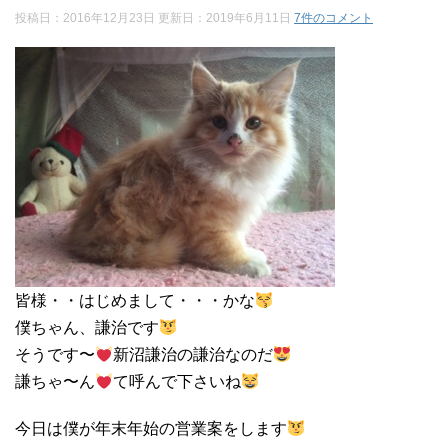
投稿日：2016年12月23日 更新日：
2019年6月11日
7件のコメント
皆様・・はじめまして・・・かな
僕ちゃん、謙治です
そうです〜
新沼謙治の謙治なのだ
謙ちゃ〜ん
て呼んで下さいね
今日は僕が年末年始の営業案をします