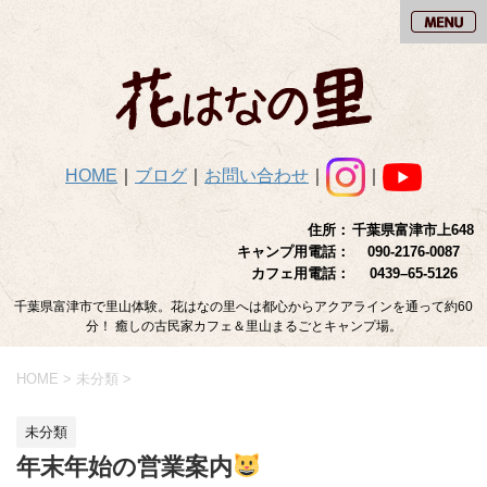
HOME
｜
ブログ
｜
お問い合わせ
｜
｜
住所：
千葉県富津市上648
キャンプ用電話：
090-2176-0087
カフェ用電話：
0439–65-5126
千葉県富津市で里山体験。花はなの里へは都心からアクアラインを通って約60
分！ 癒しの古民家カフェ＆里山まるごとキャンプ場。
HOME
>
未分類
>
未分類
年末年始の営業案内