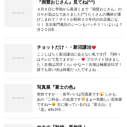
『洞窟おじさん』見てね(^^)
４月６日に早朝から夜遅くまで『洞窟おじさん』の
ロケが花はなでありました(^^) たくさんの機材が運
びこまれて！サイトが昭和２０年代の出店風にな
り！ 五右衛門風呂のシーンもバッチリ！いよいよ７
月２０日B …
チョットだけ・・新沼謙治
ここしばらく新沼謙治に会えない私です(T . T)時々
はテレビで見てますが・・
ブロマイド頂きまし
た！左側は20才くらいかな〜！右側は極最近61才！
誰でも若い頃は綺麗だったですよね …
写真展『富士の色』
突然ですが・・長平パパは写真家です
しかも、
あの『二科会』の会員です
まぁ〜気難しい芸術家
ですね〜
主に撮っているのは『富士山』と
『花』&#x1F6 …