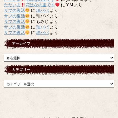
ただいま
花はなの里です
に
Y,M
より
サブの復活
に
珀パパ
より
サブの復活
に
珀パパ
より
サブの復活
に
もみじ
より
サブの復活
に
珀パパ
より
サブの復活
に
珀パパ
より
アーカイブ
ア
ー
カ
カテゴリー
イ
ブ
カ
テ
ゴ
リ
ー