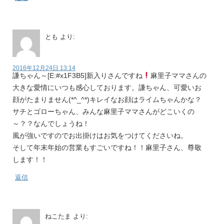
とも
より:
2016年12月24日 13:14
謙ちゃん～[E:#x1F3B5]新入りさんですね
麻里子ママさんの
大きな愛情にいつも感心しております。謙ちゃん、可愛いお
顔がたまりません(*^_^*)キレイなお顔はライムちゃんかな？
サチとゴローちゃん、みんな麻里子ママさんがどこいくの
～？？なんでしょうね！
風が強いですのでお出掛けはお気をつけてくださいね。
そして年末年始の営業もすごいですね！！麻里子さん、尊敬
します！！
返信
ねこたま
より: