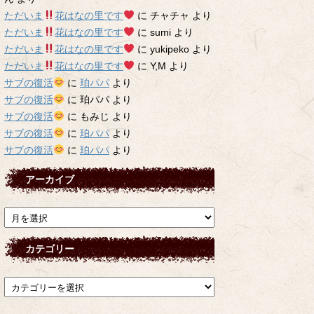
ただいま
花はなの里です
に
チャチャ
より
ただいま
花はなの里です
に
sumi
より
ただいま
花はなの里です
に
yukipeko
より
ただいま
花はなの里です
に
Y,M
より
サブの復活
に
珀パパ
より
サブの復活
に
珀パパ
より
サブの復活
に
もみじ
より
サブの復活
に
珀パパ
より
サブの復活
に
珀パパ
より
アーカイブ
ア
ー
カ
カテゴリー
イ
ブ
カ
テ
ゴ