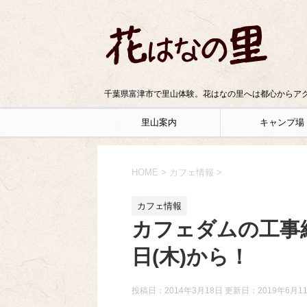
千葉県富津市で里山体験。花はなの里へは都心からアク
里山案内
キャンプ場
HOME
>
カフェ情報
>
カフェ情報
カフェダムの工事
日(木)から！
投稿日：2014年3月18日 更新日：
2019年6月1