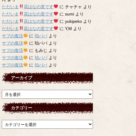
ただいま
花はなの里です
に
チャチャ
より
ただいま
花はなの里です
に
sumi
より
ただいま
花はなの里です
に
yukipeko
より
ただいま
花はなの里です
に
Y,M
より
サブの復活
に
珀パパ
より
サブの復活
に
珀パパ
より
サブの復活
に
もみじ
より
サブの復活
に
珀パパ
より
サブの復活
に
珀パパ
より
アーカイブ
ア
ー
カ
カテゴリー
イ
ブ
カ
テ
ゴ