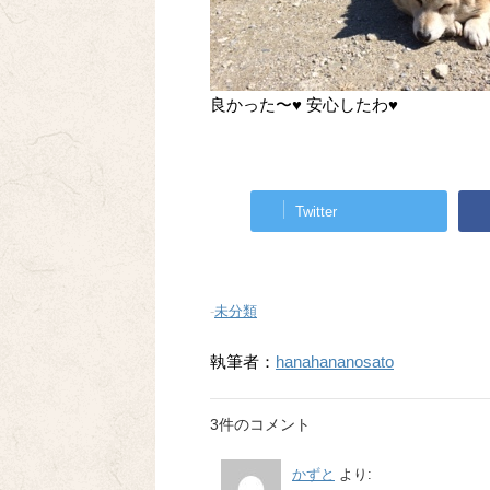
良かった〜♥︎ 安心したわ♥︎
Twitter
-
未分類
執筆者：
hanahananosato
3件のコメント
かずと
より: