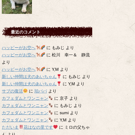
最近のコメント
ハッピーがお空へ
に
もみじ
より
ハッピーがお空へ
に
松川 幸一＆ 静流
より
ハッピーがお空へ
に
Y,M
より
新しい仲間は犬のあいちゃん
に
もみじ
より
新しい仲間は犬のあいちゃん
に
Y,M
より
サブの復活
に
珀パパ
より
カフェダムとワンニャン
に
京子
より
カフェダムとワンニャン
に
もみじ
より
カフェダムとワンニャン
に
sumi
より
カフェダムとワンニャン
に
Y,M
より
ただいま
花はなの里です
に
ミロの父ちゃ
ん
より