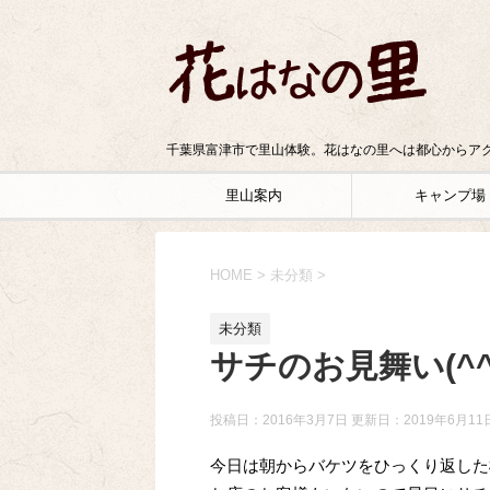
千葉県富津市で里山体験。花はなの里へは都心からアク
里山案内
キャンプ場
HOME
>
未分類
>
未分類
サチのお見舞い(^^
投稿日：2016年3月7日 更新日：
2019年6月11
今日は朝からバケツをひっくり返した