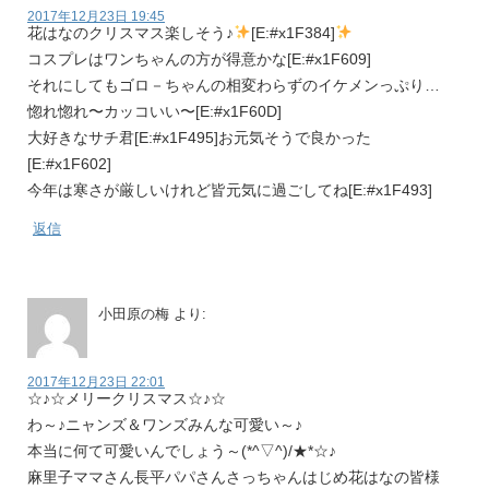
2017年12月23日 19:45
花はなのクリスマス楽しそう♪
[E:#x1F384]
コスプレはワンちゃんの方が得意かな[E:#x1F609]
それにしてもゴロ－ちゃんの相変わらずのイケメンっぷり…
惚れ惚れ〜カッコいい〜[E:#x1F60D]
大好きなサチ君[E:#x1F495]お元気そうで良かった
[E:#x1F602]
今年は寒さが厳しいけれど皆元気に過ごしてね[E:#x1F493]
返信
小田原の梅
より:
2017年12月23日 22:01
☆♪☆メリークリスマス☆♪☆
わ～♪ニャンズ＆ワンズみんな可愛い～♪
本当に何て可愛いんでしょう～(*^▽^)/★*☆♪
麻里子ママさん長平パパさんさっちゃんはじめ花はなの皆様