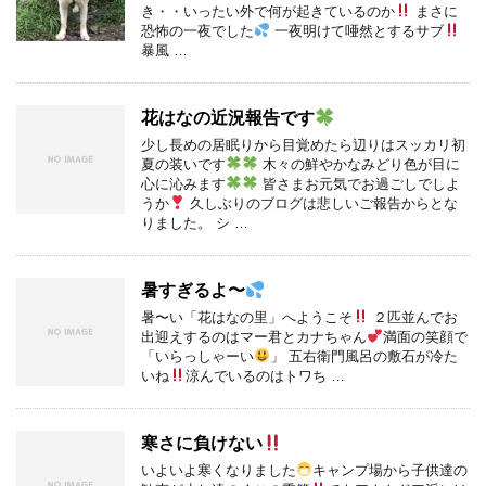
き・・いったい外で何が起きているのか
まさに
恐怖の一夜でした
一夜明けて唖然とするサブ
暴風 …
花はなの近況報告です
少し長めの居眠りから目覚めたら辺りはスッカリ初
夏の装いです
木々の鮮やかなみどり色が目に
心に沁みます
皆さまお元気でお過ごしでしよ
うか
久しぶりのブログは悲しいご報告からとな
りました。 シ …
暑すぎるよ〜
暑〜い「花はなの里」へようこそ
２匹並んでお
出迎えするのはマー君とカナちゃん
満面の笑顔で
「いらっしゃーい
」 五右衛門風呂の敷石が冷た
いね
涼んでいるのはトワち …
寒さに負けない
いよいよ寒くなりました
キャンプ場から子供達の