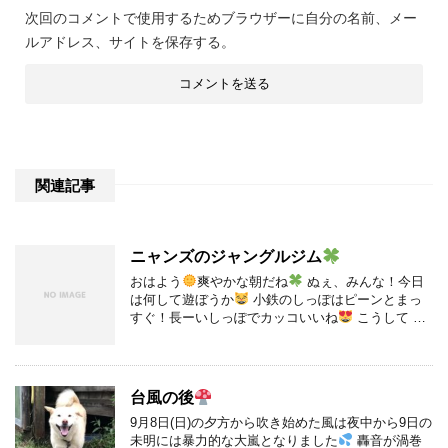
次回のコメントで使用するためブラウザーに自分の名前、メー
ルアドレス、サイトを保存する。
関連記事
ニャンズのジャングルジム
おはよう
爽やかな朝だね
ぬぇ、みんな！今日
は何して遊ぼうか
小鉄のしっぽはピーンとまっ
すぐ！長ーいしっぽでカッコいいね
こうして …
台風の後
9月8日(日)の夕方から吹き始めた風は夜中から9日の
未明には暴力的な大嵐となりました
轟音が渦巻