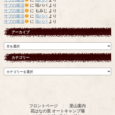
サブの復活
に
珀パパ
より
サブの復活
に
もみじ
より
サブの復活
に
珀パパ
より
サブの復活
に
珀パパ
より
アーカイブ
ア
ー
カ
カテゴリー
イ
ブ
カ
テ
ゴ
リ
ー
フロントページ
里山案内
花はなの里 オートキャンプ場