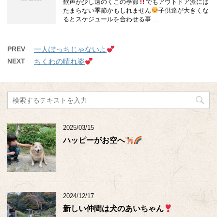
歓声が少し遠のくこの季節
でもアウトドア派には
たまらない季節かもしれません
子供達が大きくな
るとスケジュールを合わせる事 …
PREV
一人ぽっちじゃないよ
NEXT
ちくわの晴れ姿
2025/03/15
ハッピーがお空へ
2024/12/17
新しい仲間は犬のあいちゃん