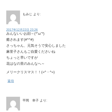
もみじ
より:
2017年12月22日 23:26
みんないいお顔～(*”ω”*)
癒されます(#^^#)
さっちゃん、元気そうで安心しました
麻里子さんもご自愛くださいね
ちょっと早いですが
花はなの里のみんなへ～
メリークリスマス！！(=^・^=)
返信
平岡 幸子
より: