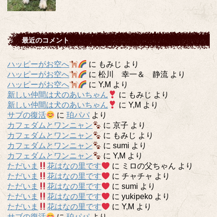
最近のコメント
ハッピーがお空へ
に
もみじ
より
ハッピーがお空へ
に
松川 幸一＆ 静流
より
ハッピーがお空へ
に
Y,M
より
新しい仲間は犬のあいちゃん
に
もみじ
より
新しい仲間は犬のあいちゃん
に
Y,M
より
サブの復活
に
珀パパ
より
カフェダムとワンニャン
に
京子
より
カフェダムとワンニャン
に
もみじ
より
カフェダムとワンニャン
に
sumi
より
カフェダムとワンニャン
に
Y,M
より
ただいま
花はなの里です
に
ミロの父ちゃん
より
ただいま
花はなの里です
に
チャチャ
より
ただいま
花はなの里です
に
sumi
より
ただいま
花はなの里です
に
yukipeko
より
ただいま
花はなの里です
に
Y,M
より
サブの復活
に
珀パパ
より