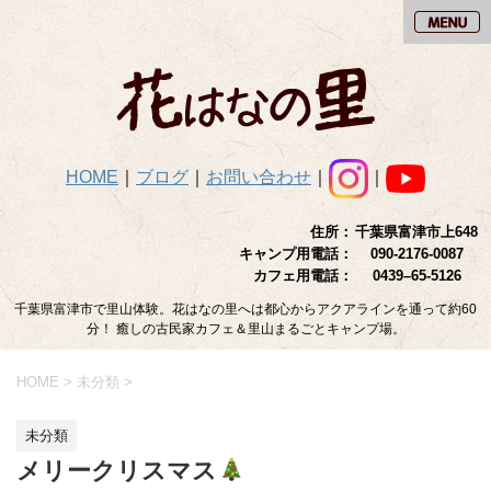
HOME
｜
ブログ
｜
お問い合わせ
｜
｜
住所：
千葉県富津市上648
キャンプ用電話：
090-2176-0087
カフェ用電話：
0439–65-5126
千葉県富津市で里山体験。花はなの里へは都心からアクアラインを通って約60
分！ 癒しの古民家カフェ＆里山まるごとキャンプ場。
HOME
>
未分類
>
未分類
メリークリスマス