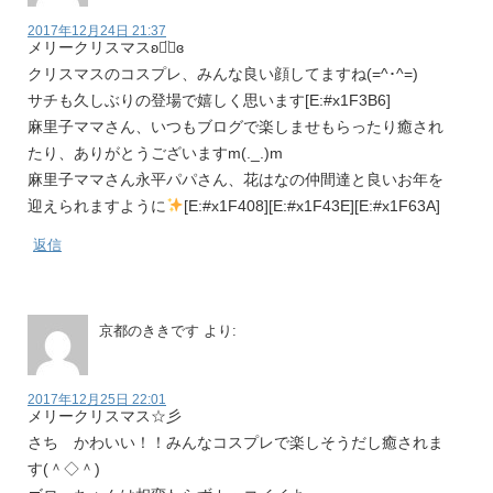
2017年12月24日 21:37
メリークリスマスʚ◡̈⃝ɞ
クリスマスのコスプレ、みんな良い顔してますね(=^･^=)
サチも久しぶりの登場で嬉しく思います[E:#x1F3B6]
麻里子ママさん、いつもブログで楽しませもらったり癒され
たり、ありがとうございますm(._.)m
麻里子ママさん永平パパさん、花はなの仲間達と良いお年を
迎えられますように
[E:#x1F408][E:#x1F43E][E:#x1F63A]
返信
京都のききです
より:
2017年12月25日 22:01
メリークリスマス☆彡
さち かわいい！！みんなコスプレで楽しそうだし癒されま
す(＾◇＾)