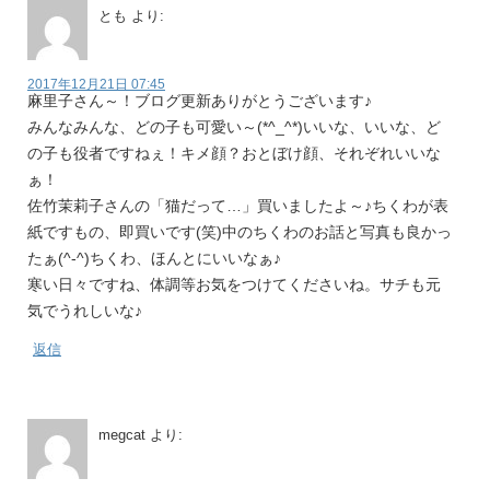
とも
より:
2017年12月21日 07:45
麻里子さん～！ブログ更新ありがとうございます♪
みんなみんな、どの子も可愛い～(*^_^*)いいな、いいな、ど
の子も役者ですねぇ！キメ顔？おとぼけ顔、それぞれいいな
ぁ！
佐竹茉莉子さんの「猫だって…」買いましたよ～♪ちくわが表
紙ですもの、即買いです(笑)中のちくわのお話と写真も良かっ
たぁ(^-^)ちくわ、ほんとにいいなぁ♪
寒い日々ですね、体調等お気をつけてくださいね。サチも元
気でうれしいな♪
返信
megcat
より: