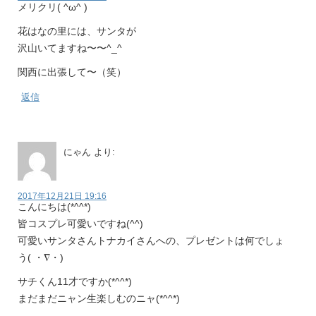
メリクリ( ^ω^ )
花はなの里には、サンタが
沢山いてますね〜〜^_^
関西に出張して〜（笑）
返信
にゃん
より:
2017年12月21日 19:16
こんにちは(*^^*)
皆コスプレ可愛いですね(^^)
可愛いサンタさんトナカイさんへの、プレゼントは何でしょ
う( ・∇・)
サチくん11才ですか(*^^*)
まだまだニャン生楽しむのニャ(*^^*)