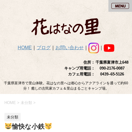
HOME
｜
ブログ
｜
お問い合わせ
｜
｜
住所：
千葉県富津市上648
キャンプ用電話：
090-2176-0087
カフェ用電話：
0439–65-5126
千葉県富津市で里山体験。花はなの里へは都心からアクアラインを通って約60
分！ 癒しの古民家カフェ＆里山まるごとキャンプ場。
HOME
>
未分類
>
未分類
愉快な小鉄