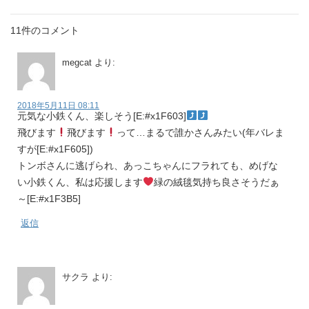
11件のコメント
megcat
より:
2018年5月11日 08:11
元気な小鉄くん、楽しそう[E:#x1F603]
飛びます
飛びます
って…まるで誰かさんみたい(年バレま
すが[E:#x1F605])
トンボさんに逃げられ、あっこちゃんにフラれても、めげな
い小鉄くん、私は応援します
緑の絨毯気持ち良さそうだぁ
～[E:#x1F3B5]
返信
サクラ
より: