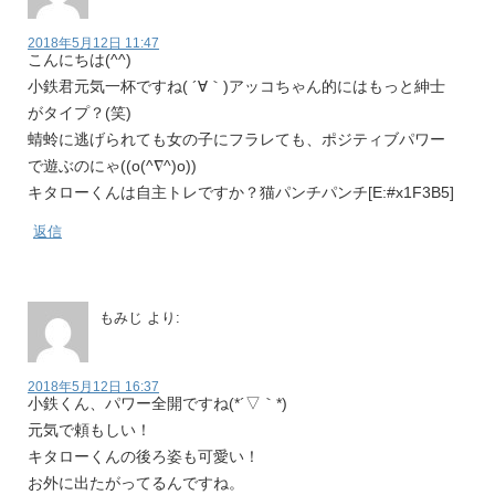
2018年5月12日 11:47
こんにちは(^^)
小鉄君元気一杯ですね( ´∀｀)アッコちゃん的にはもっと紳士
がタイプ？(笑)
蜻蛉に逃げられても女の子にフラレても、ポジティブパワー
で遊ぶのにゃ((o(^∇^)o))
キタローくんは自主トレですか？猫パンチパンチ[E:#x1F3B5]
返信
もみじ
より:
2018年5月12日 16:37
小鉄くん、パワー全開ですね(*´▽｀*)
元気で頼もしい！
キタローくんの後ろ姿も可愛い！
お外に出たがってるんですね。