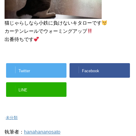
猫じゃらしなら小鉄に負けないキタローです
カーテンレールでウォーミングアップ
出番待ちです
Twitter
Facebook
LINE
-
未分類
執筆者：
hanahananosato