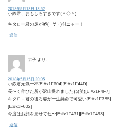
2018年5月13日 18:52
小鉄君、おもしろすぎです(＾◇＾)
キタロー君の足がｶﾜ(・∀・)ｲｲニャー!!
返信
京子
より:
2018年5月15日 20:05
小鉄君元気一杯[E:#x1F604][E:#x1F44D]
長〜く伸びた所が沢山撮れましたね(笑)[E:#x1F4F7]
キタロ－君の後ろ姿が一生懸命で可愛い[E:#x1F3B5]
[E:#x1F602]
今度はお顔を見せてね〜[E:#x1F431][E:#x1F493]
返信