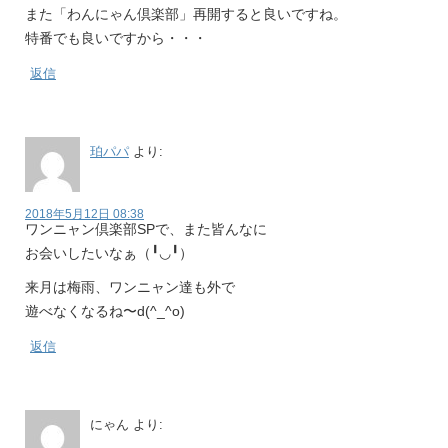
また「わんにゃん倶楽部」再開すると良いですね。
特番でも良いですから・・・
返信
珀パパ
より:
2018年5月12日 08:38
ワンニャン倶楽部SPで、また皆んなに
お会いしたいなぁ（╹◡╹）
来月は梅雨、ワンニャン達も外で
遊べなくなるね〜d(^_^o)
返信
にゃん
より: