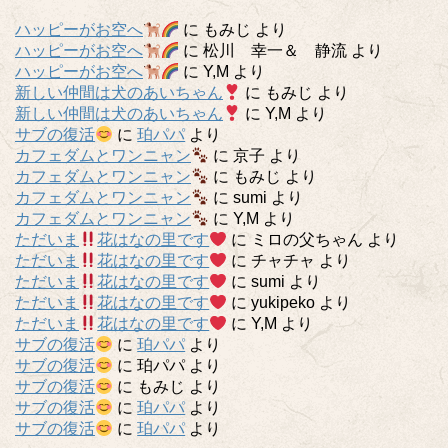
ハッピーがお空へ
に
もみじ
より
ハッピーがお空へ
に
松川 幸一＆ 静流
より
ハッピーがお空へ
に
Y,M
より
新しい仲間は犬のあいちゃん
に
もみじ
より
新しい仲間は犬のあいちゃん
に
Y,M
より
サブの復活
に
珀パパ
より
カフェダムとワンニャン
に
京子
より
カフェダムとワンニャン
に
もみじ
より
カフェダムとワンニャン
に
sumi
より
カフェダムとワンニャン
に
Y,M
より
ただいま
花はなの里です
に
ミロの父ちゃん
より
ただいま
花はなの里です
に
チャチャ
より
ただいま
花はなの里です
に
sumi
より
ただいま
花はなの里です
に
yukipeko
より
ただいま
花はなの里です
に
Y,M
より
サブの復活
に
珀パパ
より
サブの復活
に
珀パパ
より
サブの復活
に
もみじ
より
サブの復活
に
珀パパ
より
サブの復活
に
珀パパ
より