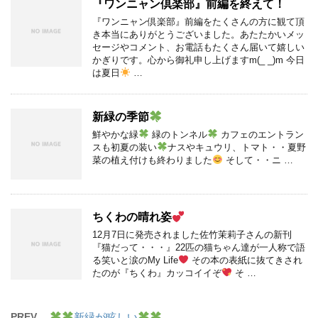
『ワンニャン倶楽部』前編を終えて！
『ワンニャン倶楽部』前編をたくさんの方に観て頂
き本当にありがとうございました。あたたかいメッ
セージやコメント、お電話もたくさん届いて嬉しい
かぎりです。心から御礼申し上げますm(_ _)m 今日
は夏日
…
新緑の季節
鮮やかな緑
緑のトンネル
カフェのエントラン
スも初夏の装い
ナスやキュウリ、トマト・・夏野
菜の植え付けも終わりました
そして・・ニ …
ちくわの晴れ姿
12月7日に発売されました佐竹茉莉子さんの新刊
『猫だって・・・』22匹の猫ちゃん達が一人称で語
る笑いと涙のMy Life
その本の表紙に抜てきされ
たのが『ちくわ』カッコイイぞ
そ …
PREV
新緑が眩しい