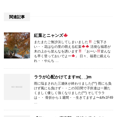
関連記事
紅葉とニャンズ
またまたご無沙汰してしまいました
ご覧下さ
い・・花はなの里の萌える紅葉
活発な福君が
木の上から皆んなを誘います
「おーい
皆んな
も早く登っておいでよー
」 日々、福君に鍛えら
れ・・やんち …
ララが心配かけてますm(_ _)m
雨に悩まされた三連休が終わりました(^^) 雨にも負
けず風にも負けず・・この3日間で子供達は一層た
くましく優しく強くなりました(^^) そしてララ
は・・ 骨折から１週間・・生きてますよ〜&#x1F49
…