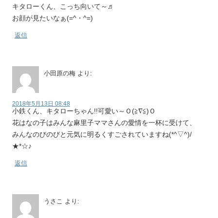
キタローくん、こっち向いて～♬
お顔が見たいなぁ(=^・^=)
返信
小田原の梅
より:
2018年5月13日 08:48
小鉄くん、キタローちゃん!!可愛い～Ｏ(≧∇≦)Ｏ
花はなの子はみんな麻里子ママさんの愛情を一杯に受けて、
みんなのびのびと元気に明るくすごされていますね(*^▽^)/
★*☆♪
返信
うさこ
より: