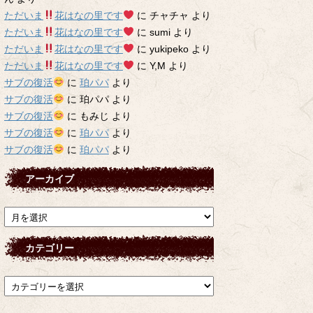
ただいま
花はなの里です
に
チャチャ
より
ただいま
花はなの里です
に
sumi
より
ただいま
花はなの里です
に
yukipeko
より
ただいま
花はなの里です
に
Y,M
より
サブの復活
に
珀パパ
より
サブの復活
に
珀パパ
より
サブの復活
に
もみじ
より
サブの復活
に
珀パパ
より
サブの復活
に
珀パパ
より
アーカイブ
ア
ー
カ
カテゴリー
イ
ブ
カ
テ
ゴ