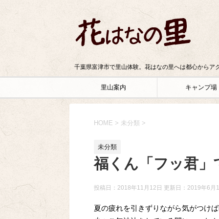
千葉県富津市で里山体験。花はなの里へは都心からアク
里山案内
キャンプ場
HOME
>
未分類
>
未分類
福くん「フッ君」
投稿日：2018年11月12日 更新日：
2019年6月
夏の疲れを引きずりながら気がつけば