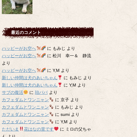
最近のコメント
ハッピーがお空へ
に
もみじ
より
ハッピーがお空へ
に
松川 幸一＆ 静流
より
ハッピーがお空へ
に
Y,M
より
新しい仲間は犬のあいちゃん
に
もみじ
より
新しい仲間は犬のあいちゃん
に
Y,M
より
サブの復活
に
珀パパ
より
カフェダムとワンニャン
に
京子
より
カフェダムとワンニャン
に
もみじ
より
カフェダムとワンニャン
に
sumi
より
カフェダムとワンニャン
に
Y,M
より
ただいま
花はなの里です
に
ミロの父ちゃ
ん
より