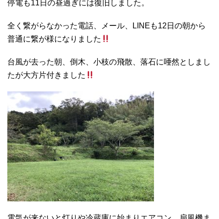
停電も11日の昼過ぎには復旧しました。
全く繋がらなかった電話、メール、LINEも12日の朝から
普通に繋が様になりました
台風が去った朝、倒木、小枝の飛散、落石に唖然としまし
たが大方片付きました
電気が来ないと灯りや冷蔵庫に始まりエアコン、扇風機ま