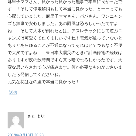
麻里子ママさん、良かった良かった無事で本当に良かったで
す！！そして停電解消もして本当に良かった。とーーっても
心配していました。麻里子ママさん、パパさん、ワンニャン
ズも無事で安心しました。あの雨風は恐ろしかったですよ
ね……そして大木が倒れたとは。アスレチックにして遊ぶニ
ャンズは可愛くてたくましいですね！電気が通っていないと
ありとあらゆることが不通になってそれはとてつもなく不便
で大変ですよね……東日本大震災のときに計画停電の経験は
ありますが夜の数時間ですら真っ暗で恐ろしかったです。大
変な思いをされて心が痛みます。何か必要なものがごさいま
したら発信してくださいね。
元気な花はなの里で本当に良かった！！
返信
さと
より:
2019年9月13日 20:23