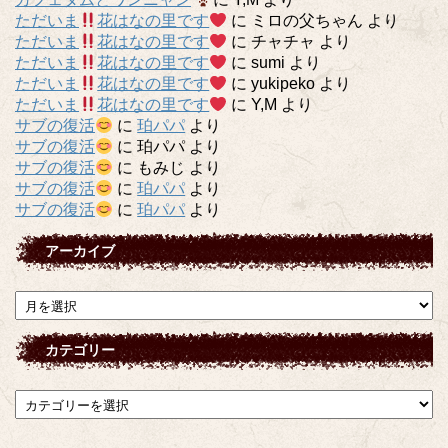
ただいま
花はなの里です
に
ミロの父ちゃん
より
ただいま
花はなの里です
に
チャチャ
より
ただいま
花はなの里です
に
sumi
より
ただいま
花はなの里です
に
yukipeko
より
ただいま
花はなの里です
に
Y,M
より
サブの復活
に
珀パパ
より
サブの復活
に
珀パパ
より
サブの復活
に
もみじ
より
サブの復活
に
珀パパ
より
サブの復活
に
珀パパ
より
アーカイブ
ア
ー
カ
カテゴリー
イ
ブ
カ
テ
ゴ