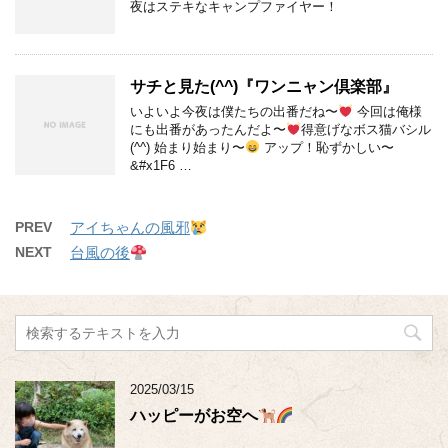
夜はステキなキャンプファイヤー！
サチと見た(^^)『ワンニャン倶楽部』
いよいよ今夜は僕たちの出番だね〜
今回は俺様
にも出番があったんだよ〜
得意げなボス猫バシル
(^^) 始まり始まり〜
アップ！恥ずかしい〜
&#x1F6 …
PREV
アイちゃんの風邪
NEXT
台風の後
2025/03/15
ハッピーがお空へ