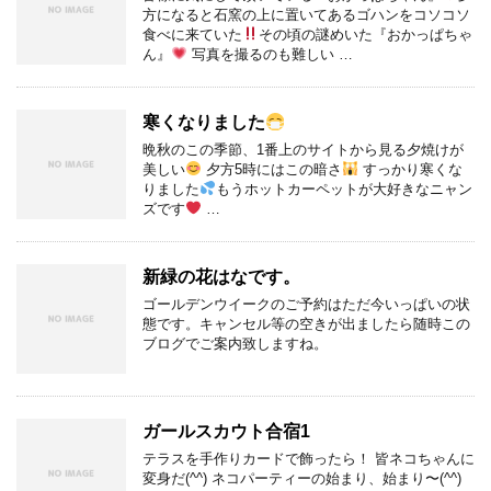
方になると石窯の上に置いてあるゴハンをコソコソ
食べに来ていた
その頃の謎めいた『おかっぱちゃ
ん』
写真を撮るのも難しい …
寒くなりました
晩秋のこの季節、1番上のサイトから見る夕焼けが
美しい
夕方5時にはこの暗さ
すっかり寒くな
りました
もうホットカーペットが大好きなニャン
ズです
…
新緑の花はなです。
ゴールデンウイークのご予約はただ今いっぱいの状
態です。キャンセル等の空きが出ましたら随時この
ブログでご案内致しますね。
ガールスカウト合宿1
テラスを手作りカードで飾ったら！ 皆ネコちゃんに
変身だ(^^) ネコパーティーの始まり、始まり〜(^^)