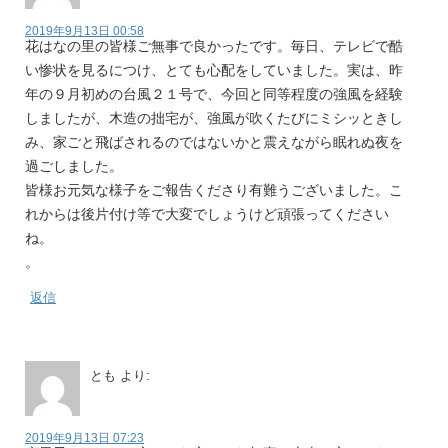
2019年9月13日 00:58
花はなの里の皆様ご無事で良かったです。毎日、テレビで酷
い惨状を見るにつけ、とても心配をしていました。実は、昨
年の９月初めの台風２１号で、今回と同等程度の強風を経験
しましたが、木造の拙宅が、強風が吹くたびにミシッときし
み、家ごと飛ばされるのではないかと震えながら眠れぬ夜を
過ごしました。
皆様お元気な様子をご報告くださり有難うございました。こ
れからは後片付け等で大変でしょうけど頑張ってください
ね。
。
返信
とも
より:
2019年9月13日 07:23