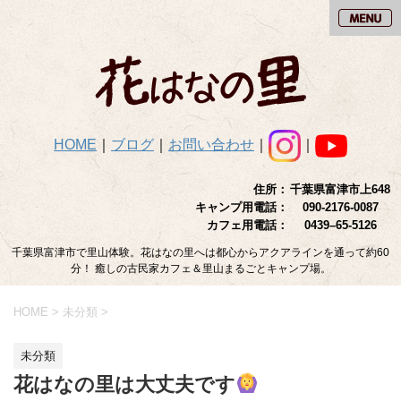
HOME
｜
ブログ
｜
お問い合わせ
｜
｜
住所：
千葉県富津市上648
キャンプ用電話：
090-2176-0087
カフェ用電話：
0439–65-5126
千葉県富津市で里山体験。花はなの里へは都心からアクアラインを通って約60
分！ 癒しの古民家カフェ＆里山まるごとキャンプ場。
HOME
>
未分類
>
未分類
花はなの里は大丈夫です