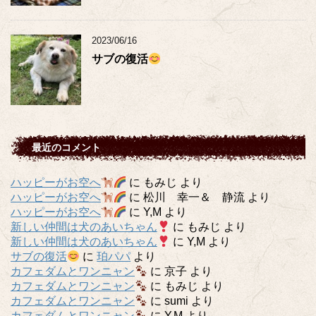
2023/06/16
サブの復活
最近のコメント
ハッピーがお空へ
に
もみじ
より
ハッピーがお空へ
に
松川 幸一＆ 静流
より
ハッピーがお空へ
に
Y,M
より
新しい仲間は犬のあいちゃん
に
もみじ
より
新しい仲間は犬のあいちゃん
に
Y,M
より
サブの復活
に
珀パパ
より
カフェダムとワンニャン
に
京子
より
カフェダムとワンニャン
に
もみじ
より
カフェダムとワンニャン
に
sumi
より
カフェダムとワンニャン
に
Y,M
より