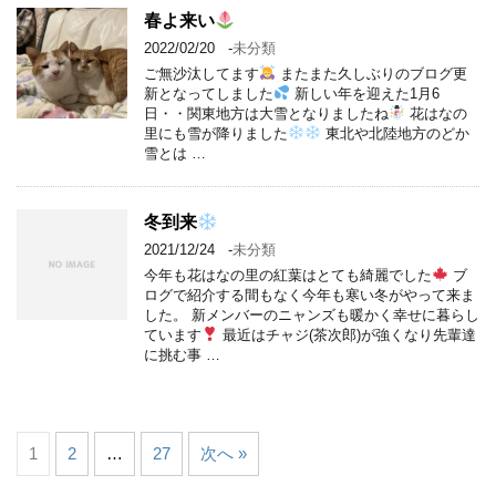
春よ来い
2022/02/20
-
未分類
ご無沙汰してます
またまた久しぶりのブログ更
新となってしました
新しい年を迎えた1月6
日・・関東地方は大雪となりましたね
花はなの
里にも雪が降りました
東北や北陸地方のどか
雪とは …
冬到来
2021/12/24
-
未分類
今年も花はなの里の紅葉はとても綺麗でした
ブ
ログで紹介する間もなく今年も寒い冬がやって来ま
した。 新メンバーのニャンズも暖かく幸せに暮らし
ています
最近はチャジ(茶次郎)が強くなり先輩達
に挑む事 …
1
2
…
27
次へ »