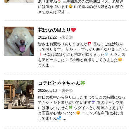
ありますね
三寒四温のこの時期は老犬、老猫達
には気を遣います
山で遊ぶのが大好きな山猫ウ
メちゃんは12才 …
花はなの里より
2022/12/22
-
未分類
皆さまお変わりありませんか
長らくご無沙汰を
しております。 初冬・・すっかり寒くなりましたね
今朝は花はなにも初霜が降りました
カラ元気
をアピールしたくて小春と自撮りしてみました
まんま …
コテピとネネちゃん
2022/05/13
-
未分類
昨日の夜中から降り出した雨は今日この時間になっ
てもシトシト降り続いています
雨のキャンプ場
には誰もいません
ウグイスと小鳥達のさえずり
と雨音が心地いいな〜
ニャンズも今日は外に出
してません
…