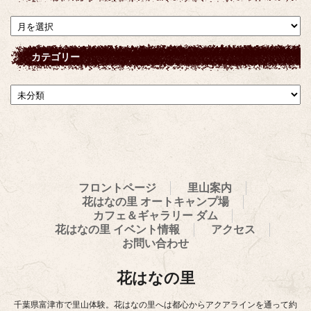
ア
ー
カ
カテゴリー
イ
ブ
カ
テ
ゴ
リ
ー
フロントページ
里山案内
花はなの里 オートキャンプ場
カフェ＆ギャラリー ダム
花はなの里 イベント情報
アクセス
お問い合わせ
花はなの里
千葉県富津市で里山体験。花はなの里へは都心からアクアラインを通って約