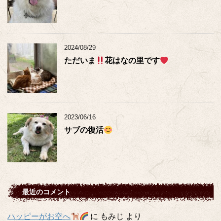
2024/08/29
ただいま
花はなの里です
2023/06/16
サブの復活
最近のコメント
ハッピーがお空へ
に
もみじ
より