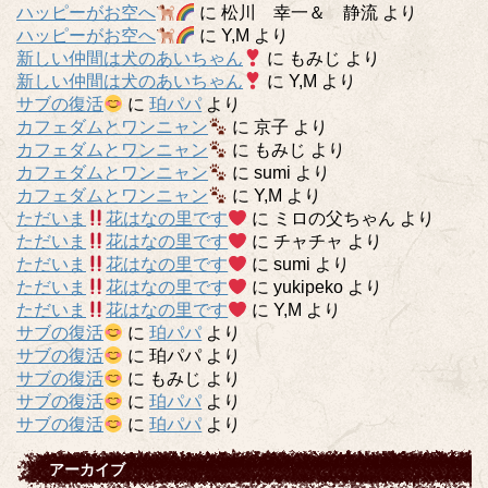
ハッピーがお空へ
に
松川 幸一＆ 静流
より
ハッピーがお空へ
に
Y,M
より
新しい仲間は犬のあいちゃん
に
もみじ
より
新しい仲間は犬のあいちゃん
に
Y,M
より
サブの復活
に
珀パパ
より
カフェダムとワンニャン
に
京子
より
カフェダムとワンニャン
に
もみじ
より
カフェダムとワンニャン
に
sumi
より
カフェダムとワンニャン
に
Y,M
より
ただいま
花はなの里です
に
ミロの父ちゃん
より
ただいま
花はなの里です
に
チャチャ
より
ただいま
花はなの里です
に
sumi
より
ただいま
花はなの里です
に
yukipeko
より
ただいま
花はなの里です
に
Y,M
より
サブの復活
に
珀パパ
より
サブの復活
に
珀パパ
より
サブの復活
に
もみじ
より
サブの復活
に
珀パパ
より
サブの復活
に
珀パパ
より
アーカイブ