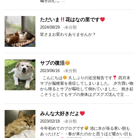
編を読むこ …
ただいま
花はなの里です
2024/08/29
-
未分類
皆さまお変わりありませんか？
サブの復活
2023/06/16
-
未分類
こんにちは
久しぶりの近況報告です
四月末
サブが脳梗塞を発症してしまいました。 夕方買い物
から帰るとサブが嘔吐して倒れていました。 抱き起
こそうとしてもサブの身体はグズグズ沈んで立 …
みんな大好きだよ
2023/02/18
-
未分類
今年初めてのブログです
池に氷が張る寒い朝も
あったけど・・春が来たのかと思うほど暖かい日も