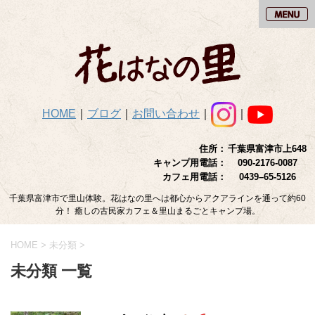
HOME
｜
ブログ
｜
お問い合わせ
｜
｜
住所：
千葉県富津市上648
キャンプ用電話：
090-2176-0087
カフェ用電話：
0439–65-5126
千葉県富津市で里山体験。花はなの里へは都心からアクアラインを通って約60
分！ 癒しの古民家カフェ＆里山まるごとキャンプ場。
HOME
>
未分類
>
未分類 一覧