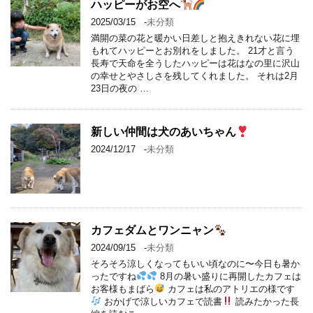
ハッピーがお空へ
2025/03/15
-
未分類
満開の菜の花と暖かい日差しと抱えきれない花に埋
もれてハッピーとお別れをしました。 21才と言う
長寿で天命を全うしたハッピーは花はなの里に沢山
の幸せとやさしさを残してくれました。 それは2月
23日の夜の …
新しい仲間は犬のあいちゃん
2024/12/17
-
未分類
カフェダムとワンニャン
2024/09/15
-
未分類
そろそろ涼しくなってもいい頃なのに〜今日も暑か
ったですね
8月の暑い盛りに再開したカフェは
お客様もまばら
カフェは私のアトリエの様です
おかげで涼しいカフェで読書
読みたかった長