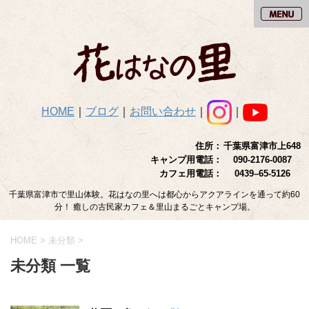
HOME
｜
ブログ
｜
お問い合わせ
｜
｜
住所：
千葉県富津市上648
キャンプ用電話：
090-2176-0087
カフェ用電話：
0439–65-5126
千葉県富津市で里山体験。花はなの里へは都心からアクアラインを通って約60
分！ 癒しの古民家カフェ＆里山まるごとキャンプ場。
HOME
>
未分類
>
未分類 一覧