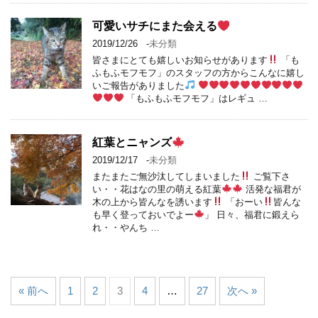
可愛いサチにまた会える
2019/12/26
-
未分類
皆さまにとても嬉しいお知らせがあります
「も
ふもふモフモフ」のスタッフの方からこんなに嬉し
いご報告がありました
「もふもふモフモフ」はレギュ …
紅葉とニャンズ
2019/12/17
-
未分類
またまたご無沙汰してしまいました
ご覧下さ
い・・花はなの里の萌える紅葉
活発な福君が
木の上から皆んなを誘います
「おーい
皆んな
も早く登っておいでよー
」 日々、福君に鍛えら
れ・・やんち …
« 前へ
1
2
3
4
…
27
次へ »