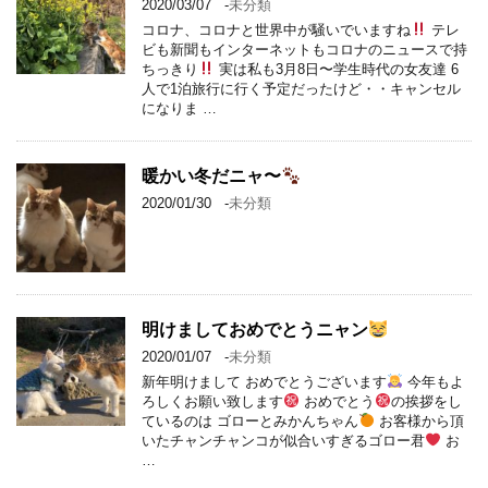
2020/03/07
-
未分類
コロナ、コロナと世界中が騒いでいますね
テレ
ビも新聞もインターネットもコロナのニュースで持
ちっきり
実は私も3月8日〜学生時代の女友達 6
人で1泊旅行に行く予定だったけど・・キャンセル
になりま …
暖かい冬だニャ〜
2020/01/30
-
未分類
明けましておめでとうニャン
2020/01/07
-
未分類
新年明けまして おめでとうございます
今年もよ
ろしくお願い致します
おめでとう
の挨拶をし
ているのは ゴローとみかんちゃん
お客様から頂
いたチャンチャンコが似合いすぎるゴロー君
お
…