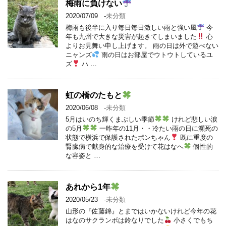
梅雨に負けない
2020/07/09
-
未分類
梅雨も後半に入り毎日毎日激しい雨と強い風
今
年も九州で大きな災害が起きてしまいました
心
よりお見舞い申し上げます。 雨の日は外で遊べない
ニャンズ
雨の日はお部屋でウトウトしているユ
ズ
ハ …
虹の橋のたもと
2020/06/08
-
未分類
5月はいのち輝くまぶしい季節
けれど悲しい涙
の5月
一昨年の11月・・冷たい雨の日に瀕死の
状態で横浜で保護されたポンちゃん
既に重度の
腎臓病で献身的な治療を受けて花はなへ
個性的
な容姿と …
あれから1年
2020/05/23
-
未分類
山形の『佐藤錦』とまではいかないけれど今年の花
はなのサクランボは鈴なりでした
小さくでもち