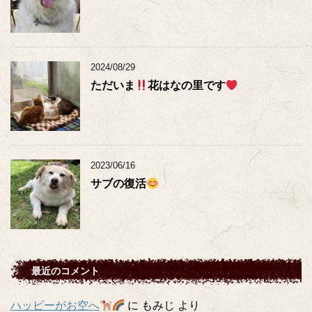
2024/08/29
ただいま
花はなの里です
2023/06/16
サブの復活
最近のコメント
ハッピーがお空へ
に
もみじ
より