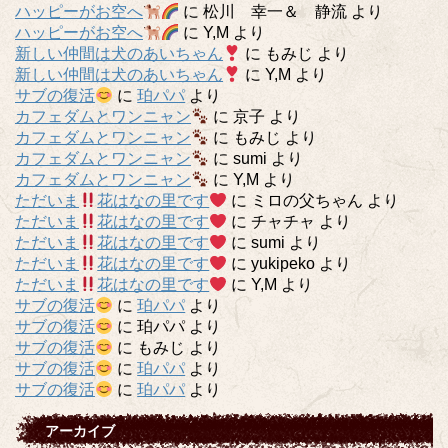
ハッピーがお空へ
に
松川 幸一＆ 静流
より
ハッピーがお空へ
に
Y,M
より
新しい仲間は犬のあいちゃん
に
もみじ
より
新しい仲間は犬のあいちゃん
に
Y,M
より
サブの復活
に
珀パパ
より
カフェダムとワンニャン
に
京子
より
カフェダムとワンニャン
に
もみじ
より
カフェダムとワンニャン
に
sumi
より
カフェダムとワンニャン
に
Y,M
より
ただいま
花はなの里です
に
ミロの父ちゃん
より
ただいま
花はなの里です
に
チャチャ
より
ただいま
花はなの里です
に
sumi
より
ただいま
花はなの里です
に
yukipeko
より
ただいま
花はなの里です
に
Y,M
より
サブの復活
に
珀パパ
より
サブの復活
に
珀パパ
より
サブの復活
に
もみじ
より
サブの復活
に
珀パパ
より
サブの復活
に
珀パパ
より
アーカイブ