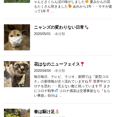
ゃんとさくらんぼの味がしました
夏みかんの花
もたくさん咲きました
あれから1年・・サチが逝
って1年
…
ニャンズの変わりない日常
2020/05/01
-
未分類
花はなのニューフェイス
2020/04/04
-
未分類
毎日毎日、テレビ、ラジオ、新聞では『新型コロ
ナ』の新情報が次々流れていますね
世界中がコ
ロナを恐れ・・見えない敵と戦っています
まさ
にコロナ戦争
コロナ感染は交通事故なら『もら
い事故』自分は …
春は駆け足