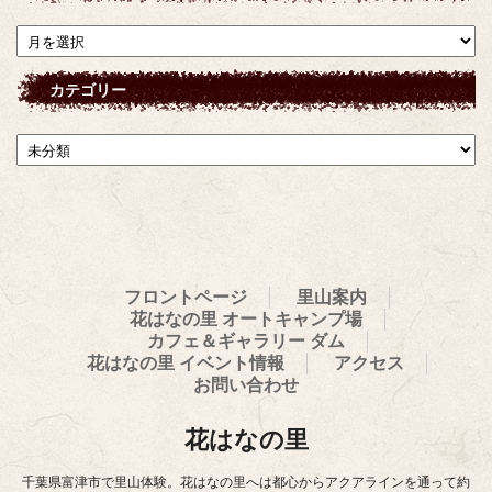
ア
ー
カ
カテゴリー
イ
ブ
カ
テ
ゴ
リ
ー
フロントページ
里山案内
花はなの里 オートキャンプ場
カフェ＆ギャラリー ダム
花はなの里 イベント情報
アクセス
お問い合わせ
花はなの里
千葉県富津市で里山体験。花はなの里へは都心からアクアラインを通って約