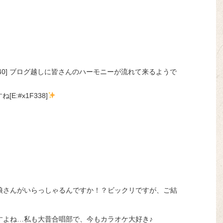
1F340] ブログ越しに皆さんのハーモニーが流れて来るようで
:#x1F338]
娘さんがいらっしゃるんですか！？ビックリですが、ご結
すよね…私も大昔合唱部で、今もカラオケ大好き♪