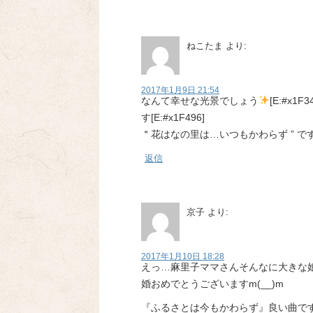
ねこたま
より:
2017年1月9日 21:54
なんて幸せな光景でしょう
[E:#x
す[E:#x1F496]
＂花はなの里は…いつもかわらず ” ですね[E
返信
京子
より:
2017年1月10日 18:28
えっ…麻里子ママさんそんなに大きな
婚おめでとうございますm(__)m
『ふるさとは今もかわらず』良い曲で