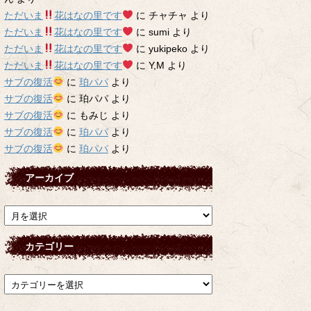
ただいま
花はなの里です
に
チャチャ
より
ただいま
花はなの里です
に
sumi
より
ただいま
花はなの里です
に
yukipeko
より
ただいま
花はなの里です
に
Y,M
より
サブの復活
に
珀パパ
より
サブの復活
に
珀パパ
より
サブの復活
に
もみじ
より
サブの復活
に
珀パパ
より
サブの復活
に
珀パパ
より
アーカイブ
ア
ー
カ
カテゴリー
イ
ブ
カ
テ
ゴ