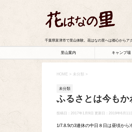
千葉県富津市で里山体験。花はなの里へは都心からアク
里山案内
キャンプ場
HOME
>
未分類
>
未分類
ふるさとは今もか
投稿日：2017年1月9日 更新日：
2019年6月11
1/7.8.9の3連休の中日８日は昼