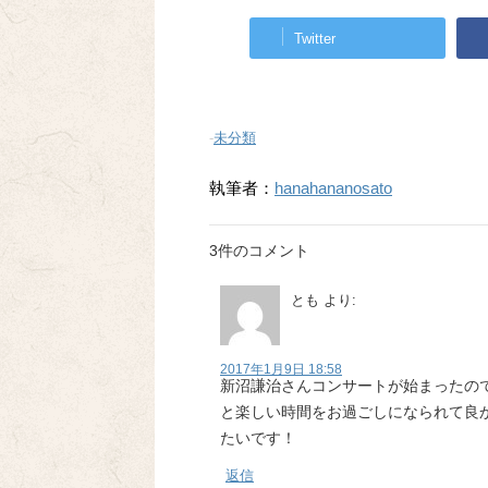
Twitter
-
未分類
執筆者：
hanahananosato
3件のコメント
とも
より:
2017年1月9日 18:58
新沼謙治さんコンサートが始まったのです
と楽しい時間をお過ごしになられて良
たいです！
返信