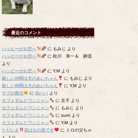
最近のコメント
ハッピーがお空へ
に
もみじ
より
ハッピーがお空へ
に
松川 幸一＆ 静流
より
ハッピーがお空へ
に
Y,M
より
新しい仲間は犬のあいちゃん
に
もみじ
より
新しい仲間は犬のあいちゃん
に
Y,M
より
サブの復活
に
珀パパ
より
カフェダムとワンニャン
に
京子
より
カフェダムとワンニャン
に
もみじ
より
カフェダムとワンニャン
に
sumi
より
カフェダムとワンニャン
に
Y,M
より
ただいま
花はなの里です
に
ミロの父ちゃ
ん
より